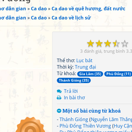
hơ dân gian
»
Ca dao
»
Ca dao về quê hương, đất nước
hơ dân gian
»
Ca dao
»
Ca dao về lịch sử
☆
☆
☆
☆
☆
3
3.
Thể thơ:
Lục bát
Thời kỳ:
Trung đại
Từ khoá:
Gia Lâm (35)
Phù Đổng (11)
Thánh Gióng (35)
Trả lời
In bài thơ
Một số bài cùng từ khoá
-
Thánh Gióng
(
Nguyễn Lãm Thắn
-
Phù Đổng Thiên Vương
(
Huy Cậ