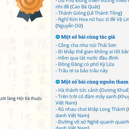
-
Du Phù Đổng thiên vương miếu
nhi đề
(
Cao Bá Quát
)
-
Thánh Gióng
(
Lê Thánh Tông
)
-
Nghĩ Kim Hoa nữ học sĩ đề Vệ Li
(
Nguyễn Dữ
)
Một số bài cùng tác giả
-
Công cha như núi Thái Sơn
-
Đi khắp thế gian không ai tốt b
-
Hôm qua tát nước đầu đình
-
Đồng Đăng có phố Kỳ Lừa
-
Trâu ơi ta bảo trâu này
Một số bài cùng nguồn tham
-
Hà thành tức cảnh
(
Dương Khuê
-
Trên trời có đám mây xanh
(
Khu
ười làng Hội Xá thuộc
Việt Nam
)
-
Rủ nhau chơi khắp Long Thành
(
danh Việt Nam
)
-
Đường vô xứ Nghệ quanh quan
danh Việt Nam
)