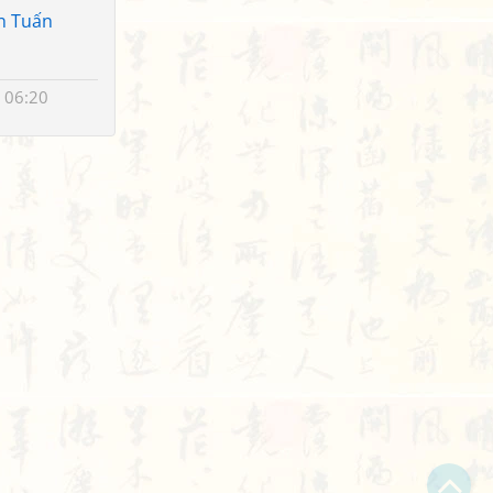
n Tuấn
 06:20