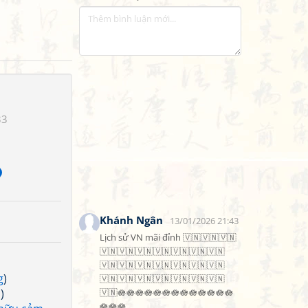
33
Khánh Ngân
13/01/2026 21:43
Lịch sử VN mãi đỉnh 🇻🇳🇻🇳🇻🇳
🇻🇳🇻🇳🇻🇳🇻🇳🇻🇳🇻🇳🇻🇳
🇻🇳🇻🇳🇻🇳🇻🇳🇻🇳🇻🇳🇻🇳
g
)
🇻🇳🇻🇳🇻🇳🇻🇳🇻🇳🇻🇳🇻🇳
n
)
🇻🇳🪷🪷🪷🪷🪷🪷🪷🪷🪷🪷🪷🪷🪷
🪷🪷🪷