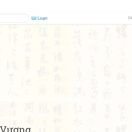
Loạn
TÁ
 Vương