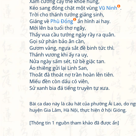
Xâm cương cậy thế khoẻ hùng,
Kéo sang đóng chặt một vùng
Vũ Ninh
.
Trời cho thánh tướng giáng sinh,
Giáng về
Phù Đổng
ẩn hình ai hay.
Mới lên ba tuổi thơ ngây,
Thấy vua cầu tướng ngày rầy ra quân.
Gọi sứ phán bảo ân cần,
Gươm vàng, ngựa sắt đề binh tức thì.
Thánh vương khi ấy ra uy,
Nửa ngày sấm sét, tứ bề giặc tan.
Áo thiêng gửi lại Linh San,
Thoắt đà thoát nợ trần hoàn lên tiên.
Miếu đền còn dấu có viên,
Sử xanh bia đá tiếng truyền tự xưa.
Bài ca dao này là câu hát của phường Ải Lao, do ng
huyện Gia Lâm, Hà Nội, thực hiện ở hội Gióng.
[Thông tin 1 nguồn tham khảo đã được ẩn]