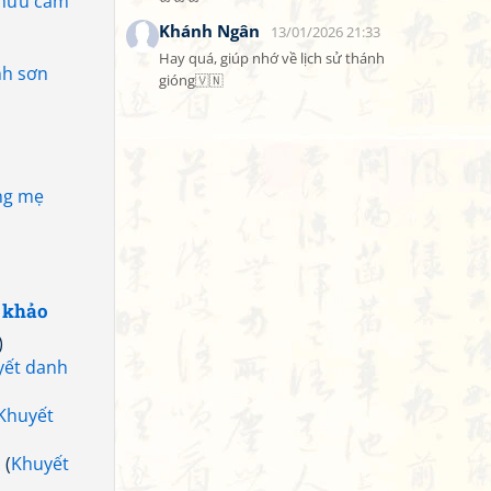
 hữu cảm
Khánh Ngân
13/01/2026 21:33
Hay quá, giúp nhớ về lịch sử thánh 
nh sơn
gióng🇻🇳
ằng mẹ
 khảo
)
yết danh
Khuyết
h
(
Khuyết