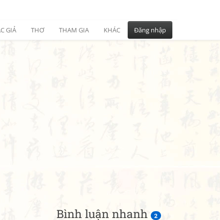
C GIẢ
THƠ
THAM GIA
KHÁC
Đăng nhập
Bình luận nhanh
2