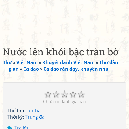
Nước lên khỏi bậc tràn bờ
Thơ
»
Việt Nam
»
Khuyết danh Việt Nam
»
Thơ dân
gian
»
Ca dao
»
Ca dao răn dạy, khuyên nhủ
☆
☆
☆
☆
☆
Chưa có đánh giá nào
Thể thơ:
Lục bát
Thời kỳ:
Trung đại
Trả lời