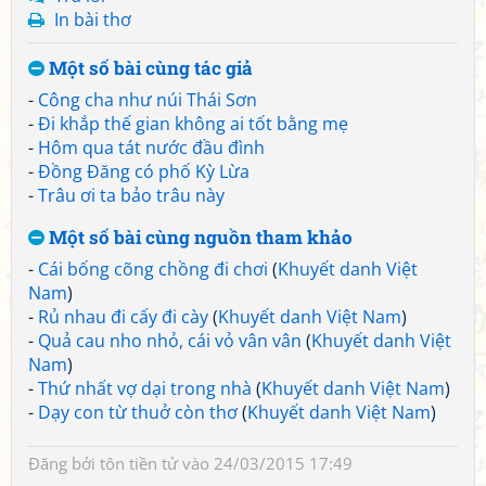
In bài thơ
Một số bài cùng tác giả
-
Công cha như núi Thái Sơn
-
Đi khắp thế gian không ai tốt bằng mẹ
-
Hôm qua tát nước đầu đình
-
Đồng Đăng có phố Kỳ Lừa
-
Trâu ơi ta bảo trâu này
Một số bài cùng nguồn tham khảo
-
Cái bống cõng chồng đi chơi
(
Khuyết danh Việt
Nam
)
-
Rủ nhau đi cấy đi cày
(
Khuyết danh Việt Nam
)
-
Quả cau nho nhỏ, cái vỏ vân vân
(
Khuyết danh Việt
Nam
)
-
Thứ nhất vợ dại trong nhà
(
Khuyết danh Việt Nam
)
-
Dạy con từ thuở còn thơ
(
Khuyết danh Việt Nam
)
Đăng bởi
tôn tiền tử
vào 24/03/2015 17:49