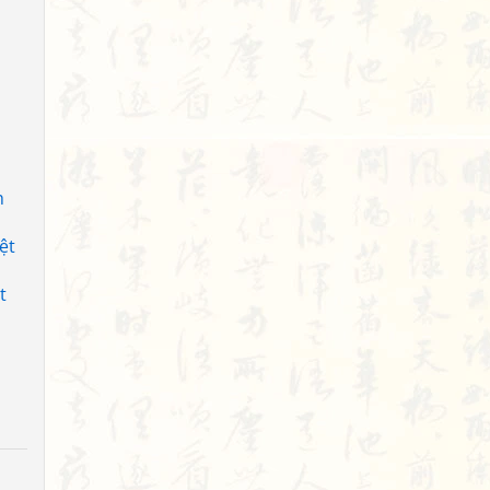
h
ệt
t