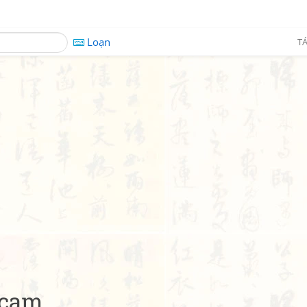
Loạn
TÁ
 cam