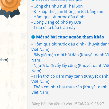
-
Công cha như núi Thái Sơn
-
Đi khắp thế gian không ai tốt bằng mẹ
-
Hôm qua tát nước đầu đình
-
Đồng Đăng có phố Kỳ Lừa
-
Trâu ơi ta bảo trâu này
Một số bài cùng nguồn tham khảo
-
Hôm qua tát nước đầu đình
(
Khuyết dan
Việt Nam
)
-
Bây giờ mận mới hỏi đào
(
Khuyết danh Vi
 Nam)
Nam
)
-
Người ta đi cấy lấy công
(
Khuyết danh Việ
Nam
)
-
Trên trời có đám mây xanh
(
Khuyết danh
Việt Nam
)
-
Thân em như hạt mưa rào
(
Khuyết danh
Việt Nam
)
Đăng bởi
tôn tiền tử
vào 15/06/2019 08:27