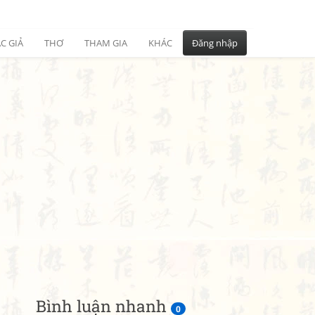
C GIẢ
THƠ
THAM GIA
KHÁC
Đăng nhập
Bình luận nhanh
0