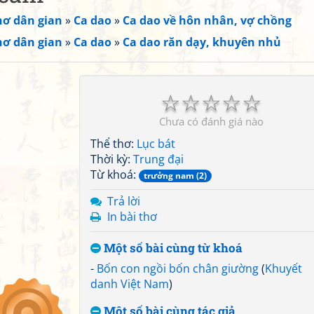
hơ dân gian
»
Ca dao
»
Ca dao về hôn nhân, vợ chồng
hơ dân gian
»
Ca dao
»
Ca dao răn dạy, khuyên nhủ
☆
☆
☆
☆
☆
Chưa có đánh giá nào
Thể thơ:
Lục bát
Thời kỳ:
Trung đại
Từ khoá:
trưởng nam (2)
Trả lời
In bài thơ
Một số bài cùng từ khoá
-
Bốn con ngồi bốn chân giường
(
Khuyết
danh Việt Nam
)
Một số bài cùng tác giả