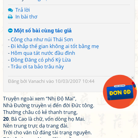
Trả lời
In bài thơ
Một số bài cùng tác giả
-
Công cha như núi Thái Sơn
-
Đi khắp thế gian không ai tốt bằng mẹ
-
Hôm qua tát nước đầu đình
-
Đồng Đăng có phố Kỳ Lừa
-
Trâu ơi ta bảo trâu này
Đăng bởi
Vanachi
vào 10/03/2007 10:44
Truyện ngoài xem “Nhị Độ Mai”,
Nhà Đường truyền vị đến đời Đức tông.
Thường châu có kẻ thanh trung,
20
. Bá Cao là chữ, vốn dòng họ Mai.
Nền trung trực dạ trang đài.
Trời cho văn tử đáng tài trạng nguyên.