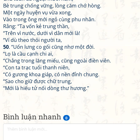
Bè trung chống vững, lòng căm chớ hòng.
Một ngày huyện vụ vừa xong,
Vào trong ông mới ngỏ cùng phu nhân.
Rằng: “Ta vốn kẻ trung thần,
“Trên vì nước, dưới vì dân mới là!
“Ví dù theo thói người ta,
50
. “Uốn lưng co gối cũng nhơ một đời.
“Lọ là cầu cạnh chi ai,
“Chẳng trong lăng miếu, cũng ngoài điền viên.
“Con ta trạc tuổi thanh niên,
“Có gương khoa giáp, có nền đỉnh chung.
“Sao cho giữ được chữ trung,
“Mới là hiếu tử nối dòng thư hương.”
Bình luận nhanh
0