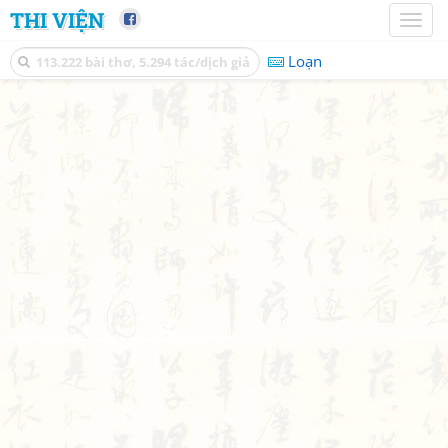
THI VIỆN
Toggl
naviga
Loạn