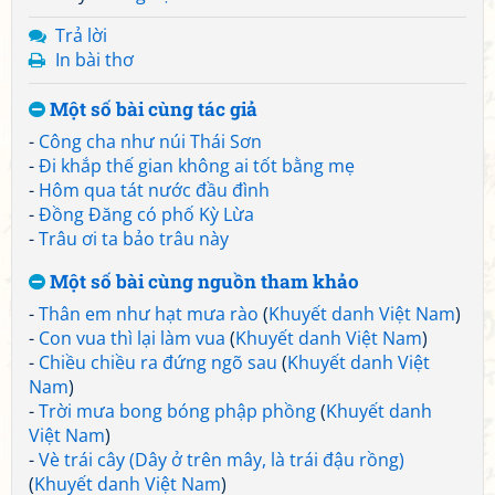
Trả lời
In bài thơ
Một số bài cùng tác giả
-
Công cha như núi Thái Sơn
-
Đi khắp thế gian không ai tốt bằng mẹ
-
Hôm qua tát nước đầu đình
-
Đồng Đăng có phố Kỳ Lừa
-
Trâu ơi ta bảo trâu này
Một số bài cùng nguồn tham khảo
-
Thân em như hạt mưa rào
(
Khuyết danh Việt Nam
)
-
Con vua thì lại làm vua
(
Khuyết danh Việt Nam
)
-
Chiều chiều ra đứng ngõ sau
(
Khuyết danh Việt
Nam
)
-
Trời mưa bong bóng phập phồng
(
Khuyết danh
Việt Nam
)
-
Vè trái cây (Dây ở trên mây, là trái đậu rồng)
(
Khuyết danh Việt Nam
)