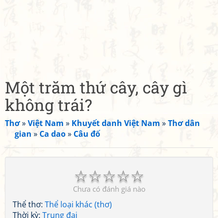
Một trăm thứ cây, cây gì
không trái?
Thơ
»
Việt Nam
»
Khuyết danh Việt Nam
»
Thơ dân
gian
»
Ca dao
»
Câu đố
☆
☆
☆
☆
☆
Chưa có đánh giá nào
Thể thơ:
Thể loại khác (thơ)
Thời kỳ:
Trung đại