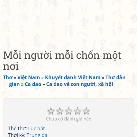
Mỗi người mỗi chốn một
nơi
Thơ
»
Việt Nam
»
Khuyết danh Việt Nam
»
Thơ dân
gian
»
Ca dao
»
Ca dao về con người, xã hội
☆
☆
☆
☆
☆
Chưa có đánh giá nào
Thể thơ:
Lục bát
Thời kỳ:
Trung đại