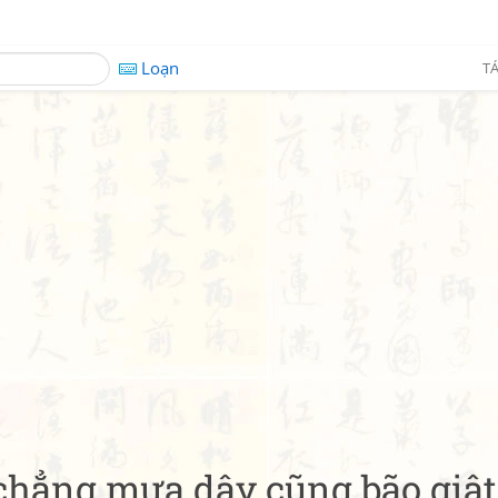
Loạn
TÁ
chẳng mưa dây cũng bão giật