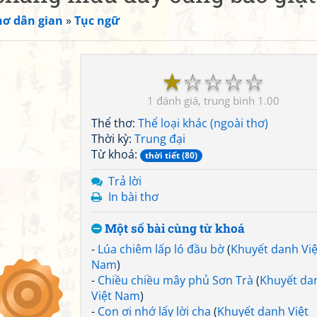
hơ dân gian
»
Tục ngữ
☆
☆
☆
☆
☆
1
1.00
Thể thơ:
Thể loại khác (ngoài thơ)
Thời kỳ:
Trung đại
Từ khoá:
thời tiết (80)
Trả lời
In bài thơ
Một số bài cùng từ khoá
-
Lúa chiêm lấp ló đầu bờ
(
Khuyết danh Việ
Nam
)
-
Chiều chiều mây phủ Sơn Trà
(
Khuyết da
Việt Nam
)
-
Con ơi nhớ lấy lời cha
(
Khuyết danh Việt