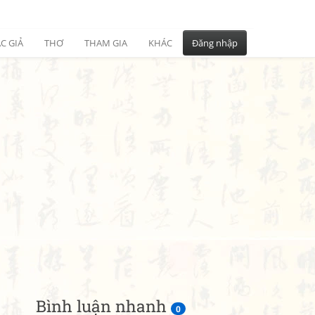
C GIẢ
THƠ
THAM GIA
KHÁC
Đăng nhập
Bình luận nhanh
0