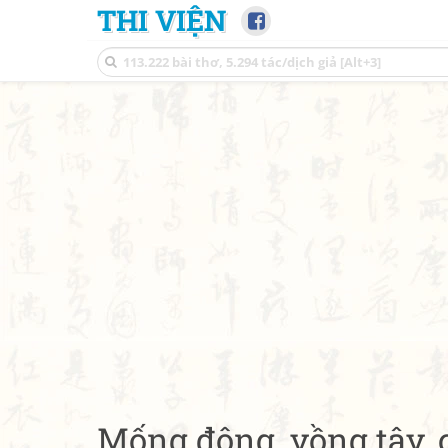
THI VIỆN
Mống đông, vồng tây, 