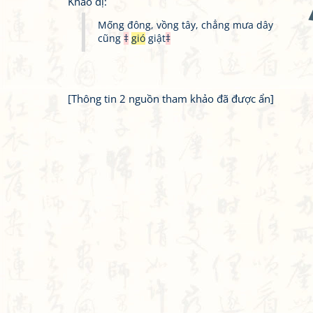
Khảo dị:
Mống đông, vồng tây, chẳng mưa dây
cũng
‡
gió
giật
‡
[Thông tin 2 nguồn tham khảo đã được ẩn]