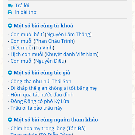
Trả lời
In bài thơ
Một số bài cùng từ khoá
-
Con muỗi bé tí
(
Nguyễn Lãm Thắng
)
-
Con muỗi
(
Phan Châu Trinh
)
-
Diệt muỗi
(
Tụ Vinh
)
-
Hịch con muỗi
(
Khuyết danh Việt Nam
)
-
Con muỗi
(
Nguyễn Diêu
)
Một số bài cùng tác giả
-
Công cha như núi Thái Sơn
-
Đi khắp thế gian không ai tốt bằng mẹ
-
Hôm qua tát nước đầu đình
-
Đồng Đăng có phố Kỳ Lừa
-
Trâu ơi ta bảo trâu này
Một số bài cùng nguồn tham khảo
-
Chim hoạ my trong lồng
(
Tản Đà
)