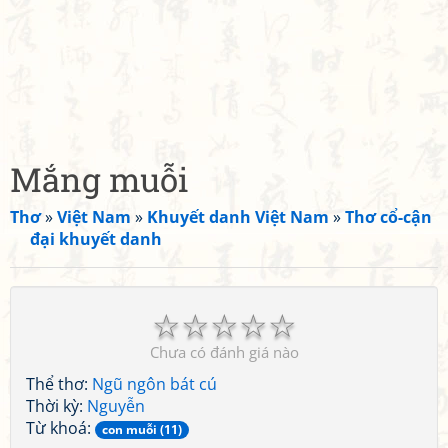
Mắng muỗi
Thơ
»
Việt Nam
»
Khuyết danh Việt Nam
»
Thơ cổ-cận
đại khuyết danh
☆
☆
☆
☆
☆
Chưa có đánh giá nào
Thể thơ:
Ngũ ngôn bát cú
Thời kỳ:
Nguyễn
Từ khoá:
con muỗi (11)