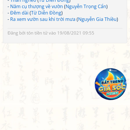
-
Than nghèo
(
Từ Diễn Đồng
)
-
Năm cụ thượng về vườn
(
Nguyễn Trọng Cẩn
)
-
Đêm dài
(
Từ Diễn Đồng
)
-
Ra xem vườn sau khi trời mưa
(
Nguyễn Gia Thiều
)
Đăng bởi
tôn tiền tử
vào 19/08/2021 09:55