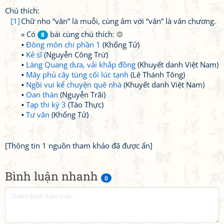
Chú thích:
[1]
Chữ nho “văn” là muỗi, cùng âm với “văn” là văn chương.
» Có
bài cùng chú thích:
8
Đông môn chi phần 1
(Khổng Tử)
Kẻ sĩ
(Nguyễn Công Trứ)
Làng Quang dưa, vải khắp đồng
(Khuyết danh Việt Nam)
Mây phủ cây tùng cối lúc tạnh
(Lê Thánh Tông)
Ngồi vui kể chuyện quê nhà
(Khuyết danh Việt Nam)
Oan thán
(Nguyễn Trãi)
Tạp thi kỳ 3
(Tào Thực)
Tư văn
(Khổng Tử)
[Thông tin 1 nguồn tham khảo đã được ẩn]
Bình luận nhanh
0