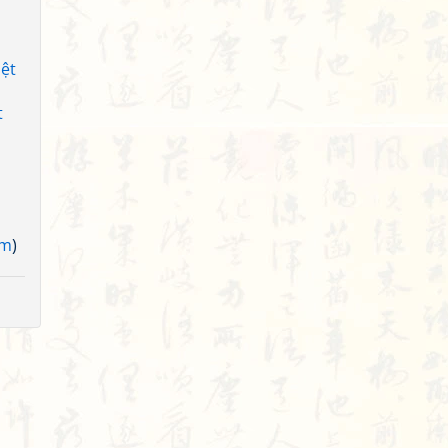
ệt
t
am
)