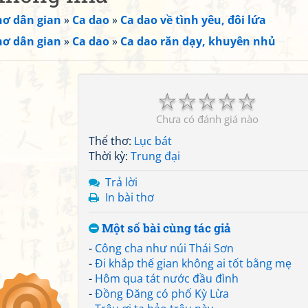
hơ dân gian
»
Ca dao
»
Ca dao về tình yêu, đôi lứa
hơ dân gian
»
Ca dao
»
Ca dao răn dạy, khuyên nhủ
☆
☆
☆
☆
☆
Chưa có đánh giá nào
Thể thơ:
Lục bát
Thời kỳ:
Trung đại
Trả lời
In bài thơ
Một số bài cùng tác giả
-
Công cha như núi Thái Sơn
-
Đi khắp thế gian không ai tốt bằng mẹ
-
Hôm qua tát nước đầu đình
-
Đồng Đăng có phố Kỳ Lừa