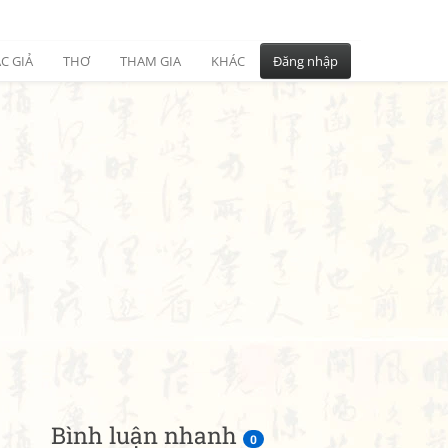
C GIẢ
THƠ
THAM GIA
KHÁC
Đăng nhập
Bình luận nhanh
0