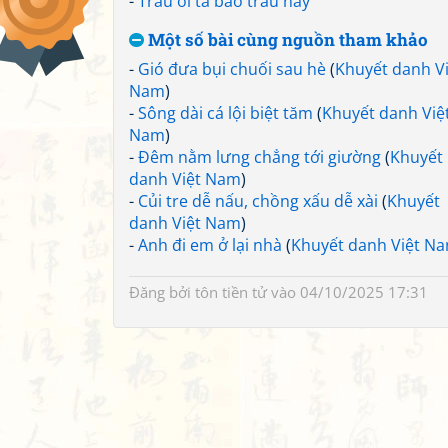
-
Trâu ơi ta bảo trâu này
Một số bài cùng nguồn tham khảo
-
Gió đưa bụi chuối sau hè
(
Khuyết danh Vi
Nam
)
-
Sông dài cá lội biệt tăm
(
Khuyết danh Việ
Nam
)
-
Đêm nằm lưng chẳng tới giường
(
Khuyết
danh Việt Nam
)
-
Củi tre dễ nấu, chồng xấu dễ xài
(
Khuyết
danh Việt Nam
)
-
Anh đi em ở lại nhà
(
Khuyết danh Việt N
Đăng bởi
tôn tiền tử
vào 04/10/2025 17:31