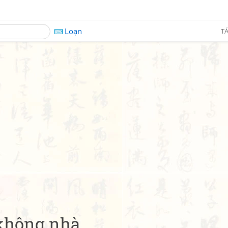
Loạn
TÁ
không nhà