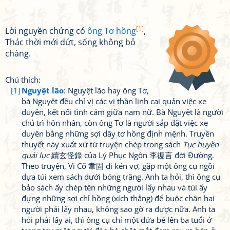
[1]
Lời nguyền chứng có
ông Tơ hồng
,
Thác thời mới dứt, sống không bỏ
chàng.
Chú thích:
[1]
Nguyệt lão
: Nguyệt lão hay ông Tơ,
bà Nguyệt đều chỉ vị các vị thần linh cai quản việc xe
duyên, kết nối tình cảm giữa nam nữ. Bà Nguyệt là người
chủ trì hôn nhân, còn ông Tơ là người sắp đặt việc xe
duyên bằng những sợi dây tơ hồng định mệnh. Truyền
thuyết này xuất xứ từ truyện chép trong sách
Tục huyền
quái lục
續玄怪錄 của Lý Phục Ngôn 李復言 đời Đường.
Theo truyện, Vi Cố 韋固 đi kén vợ, gặp một ông cụ ngồi
dựa túi xem sách dưới bóng trăng. Anh ta hỏi, thì ông cụ
bảo sách ấy chép tên những người lấy nhau và túi ấy
đựng những sợi chỉ hồng (xích thằng) để buộc chân hai
người phải lấy nhau, không sao gỡ ra được nữa. Anh ta
hỏi phải lấy ai, thì ông cụ chỉ một đứa bé lên ba tuổi ở