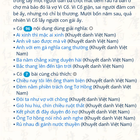
trong tay một người đàn bà chột mắt đem rau ra bán ở
chợ mà bảo đó là vợ Vi Cố. Vi Cố giận, sai người đâm con
bé ấy, nhưng nó chỉ bị thương. Mười bốn năm sau, quả
nhiên Vi Cố lấy người con gái ấy.
» Có
nội dung dùng giải nghĩa:
96
Ai xinh thì mặc ai xinh
(Khuyết danh Việt Nam)
Anh về sao được mà về
(Khuyết danh Việt Nam)
Anh với em gá nghĩa cang thường
(Khuyết danh Việt
Nam)
Ba năm chẳng xứng duyên hài
(Khuyết danh Việt Nam)
Bắc thang lên đến tận trời
(Khuyết danh Việt Nam)
» Có
bài cùng chú thích:
7
Chiều nay tôi lên ông tham biện
(Khuyết danh Việt Nam)
Đêm nằm phiền trách ông Tơ Hồng
(Khuyết danh Việt
Nam)
Đôi ta như vợ với chồng
(Khuyết danh Việt Nam)
Gió hiu hiu, chín chiều ruột thắt
(Khuyết danh Việt Nam)
Kết phứt đi đây duyên đó nợ
(Khuyết danh Việt Nam)
Ông Tơ hồng nói nhỏ anh nghe
(Khuyết danh Việt Nam)
Rủ nhau đi gánh nước thuyền
(Khuyết danh Việt Nam)