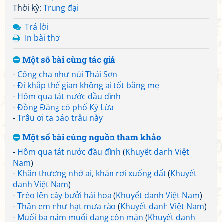
Thời kỳ:
Trung đại
Trả lời
In bài thơ
Một số bài cùng tác giả
-
Công cha như núi Thái Sơn
-
Đi khắp thế gian không ai tốt bằng mẹ
-
Hôm qua tát nước đầu đình
-
Đồng Đăng có phố Kỳ Lừa
-
Trâu ơi ta bảo trâu này
Một số bài cùng nguồn tham khảo
-
Hôm qua tát nước đầu đình
(
Khuyết danh Việt
Nam
)
-
Khăn thương nhớ ai, khăn rơi xuống đất
(
Khuyết
danh Việt Nam
)
-
Trèo lên cây bưởi hái hoa
(
Khuyết danh Việt Nam
)
-
Thân em như hạt mưa rào
(
Khuyết danh Việt Nam
)
-
Muối ba năm muối đang còn mặn
(
Khuyết danh