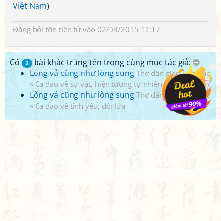
Việt Nam
)
Đăng bởi
tôn tiền tử
vào 02/03/2015 12:17
Có
bài khác trùng tên trong cùng mục tác giả:
2
Lòng vả cũng như lòng sung
Thơ dân gian
»
Ca dao
»
Ca dao về sự vật, hiện tượng tự nhiên
Lòng vả cũng như lòng sung
Thơ dân gian
»
Ca dao
»
Ca dao về tình yêu, đôi lứa