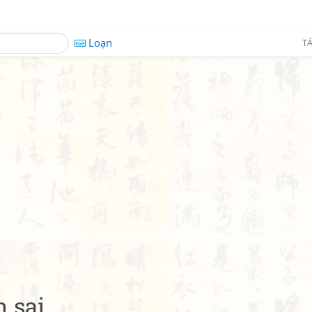
Loạn
TÁ
 sai