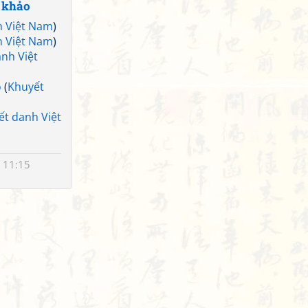
 khảo
h Việt Nam
)
h Việt Nam
)
nh Việt
ỏ
(
Khuyết
ết danh Việt
 11:15