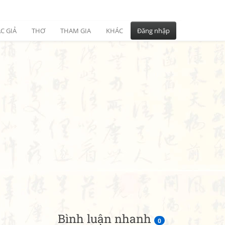
C GIẢ
THƠ
THAM GIA
KHÁC
Đăng nhập
Bình luận nhanh
0