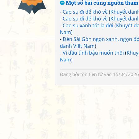
Một số bài cùng nguồn tham
-
Cao su đi dễ khó về
(
Khuyết dan
-
Cao su đi dễ khó về
(
Khuyết dan
-
Cao su xanh tốt lạ đời
(
Khuyết da
Nam
)
-
Đèn Sài Gòn ngọn xanh, ngọn đ
danh Việt Nam
)
-
Ví dầu tình bậu muốn thôi
(
Khuy
Nam
)
Đăng bởi
tôn tiền tử
vào 15/04/2026