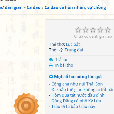
hơ dân gian
»
Ca dao
»
Ca dao về hôn nhân, vợ chồng
☆
☆
☆
☆
☆
Chưa có đánh giá nào
Thể thơ:
Lục bát
Thời kỳ:
Trung đại
Trả lời
In bài thơ
Một số bài cùng tác giả
-
Công cha như núi Thái Sơn
-
Đi khắp thế gian không ai tốt b
-
Hôm qua tát nước đầu đình
-
Đồng Đăng có phố Kỳ Lừa
-
Trâu ơi ta bảo trâu này