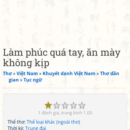
Làm phúc quá tay, ăn mày
không kịp
Thơ
»
Việt Nam
»
Khuyết danh Việt Nam
»
Thơ dân
gian
»
Tục ngữ
☆
☆
☆
☆
☆
1
1.00
Thể thơ:
Thể loại khác (ngoài thơ)
Thời kỳ:
Trung đại