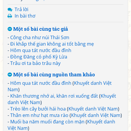
Trả lời
In bài thơ
Một số bài cùng tác giả
-
Công cha như núi Thái Sơn
-
Đi khắp thế gian không ai tốt bằng mẹ
-
Hôm qua tát nước đầu đình
-
Đồng Đăng có phố Kỳ Lừa
-
Trâu ơi ta bảo trâu này
Một số bài cùng nguồn tham khảo
-
Hôm qua tát nước đầu đình
(
Khuyết danh Việt
Nam
)
-
Khăn thương nhớ ai, khăn rơi xuống đất
(
Khuyết
danh Việt Nam
)
-
Trèo lên cây bưởi hái hoa
(
Khuyết danh Việt Nam
)
-
Thân em như hạt mưa rào
(
Khuyết danh Việt Nam
)
-
Muối ba năm muối đang còn mặn
(
Khuyết danh
Việt Nam
)