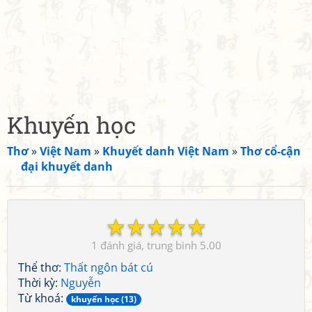
Khuyến học
Thơ
»
Việt Nam
»
Khuyết danh Việt Nam
»
Thơ cổ-cận
đại khuyết danh
☆
☆
☆
☆
☆
1
5.00
Thể thơ:
Thất ngôn bát cú
Thời kỳ:
Nguyễn
Từ khoá:
khuyến học (13)