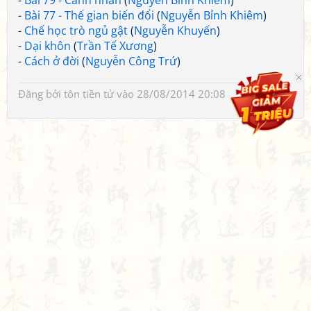
-
Bài 79 - Cảnh nhàn
(
Nguyễn Bỉnh Khiêm
)
-
Bài 77 - Thế gian biến đổi
(
Nguyễn Bỉnh Khiêm
)
-
Chế học trò ngủ gật
(
Nguyễn Khuyến
)
-
Dại khôn
(
Trần Tế Xương
)
-
Cách ở đời
(
Nguyễn Công Trứ
)
Đăng bởi
tôn tiền tử
vào 28/08/2014 20:08