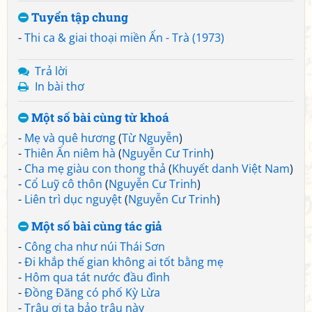
Tuyển tập chung
-
Thi ca & giai thoại miền Ấn - Trà (1973)
Trả lời
In bài thơ
Một số bài cùng từ khoá
-
Mẹ và quê hương
(
Từ Nguyễn
)
-
Thiên Ấn niêm hà
(
Nguyễn Cư Trinh
)
-
Cha mẹ giàu con thong thả
(
Khuyết danh Việt Nam
)
-
Cổ Luỹ cô thôn
(
Nguyễn Cư Trinh
)
-
Liên trì dục nguyệt
(
Nguyễn Cư Trinh
)
Một số bài cùng tác giả
-
Công cha như núi Thái Sơn
-
Đi khắp thế gian không ai tốt bằng mẹ
-
Hôm qua tát nước đầu đình
-
Đồng Đăng có phố Kỳ Lừa
-
Trâu ơi ta bảo trâu này