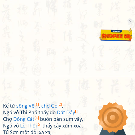
[1]
[2]
Kể từ
sông Vệ
,
chợ Gò
,
[3]
Ngó vô Thi Phổ thấy đò
Dắt Dây
.
[4]
Chợ
Đồng Cát
buôn bán sum vầy,
[5]
Ngó vô
Lò Thổi
thấy cây xùm xoà.
Tú Sơn một đỗi xa xa,