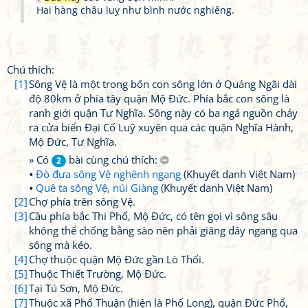
Hai hàng châu luỵ như bình nước nghiêng.
Chú thích:
[1]
Sông Vệ là một trong bốn con sông lớn ở Quảng Ngãi dài
độ 80km ở phía tây quận Mộ Đức. Phía bắc con sông là
ranh giới quận Tư Nghĩa. Sông này có ba ngả nguồn chảy
ra cửa biển Đại Cố Luỹ xuyên qua các quận Nghĩa Hành,
Mộ Đức, Tư Nghĩa.
» Có
bài cùng chú thích:
2
Đò đưa sông Vệ nghênh ngang
(Khuyết danh Việt Nam)
Quê ta sông Vệ, núi Giàng
(Khuyết danh Việt Nam)
[2]
Chợ phía trên sông Vệ.
[3]
Cầu phía bắc Thi Phổ, Mộ Đức, có tên gọi vì sông sâu
không thể chống bằng sào nên phải giăng dây ngang qua
sông mà kéo.
[4]
Chợ thuộc quận Mộ Đức gần Lò Thổi.
[5]
Thuộc Thiết Trường, Mộ Đức.
[6]
Tại Tú Sơn, Mộ Đức.
[7]
Thuộc xã Phổ Thuận (hiện là Phổ Long), quận Đức Phổ,