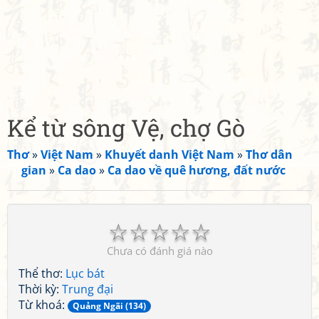
Kể từ sông Vệ, chợ Gò
Thơ
»
Việt Nam
»
Khuyết danh Việt Nam
»
Thơ dân
gian
»
Ca dao
»
Ca dao về quê hương, đất nước
☆
☆
☆
☆
☆
Chưa có đánh giá nào
Thể thơ:
Lục bát
Thời kỳ:
Trung đại
Từ khoá:
Quảng Ngãi (134)