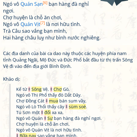
[6]
Ngó vô
Quán Sạn
bạn hàng đà nghỉ
ngơi.
Chợ huyện là chỗ ăn chơi,
[7]
Ngó vô
Quán Vịt
là nơi hữu tình.
Trà Câu sao vắng bạn mình,
Hai hàng châu luỵ như bình nước nghiêng.
Các địa danh của bài ca dao này thuộc các huyện phía nam
tỉnh Quảng Ngãi, Mộ Đức và Đức Phổ bắt đầu từ thị trấn Sông
Vệ đi vào đến địa giới Bình Định.
Khảo dị:
Kể từ
‡
Sông
Vệ,
‡
Chợ
Gò,
Ngó vô Thi Phổ thấy đò Dắt Dây.
Chợ Đồng Cát
‡
mua
bán sum vầy,
Ngó vô Lò Thổi thấy cây
‡
sùm soè
.
Tú Sơn một
‡
đổi
xa xa,
Ngó vô Quán
‡
Sự
bạn hàng đà nghỉ ngơi.
Chợ huyện là chỗ ăn chơi,
Ngó vô Quán Vịt là nơi hữu tình.
‡
Bữa nay
sao vắng bạn mình,