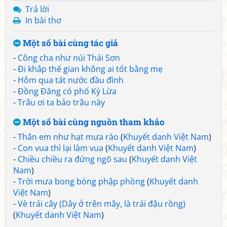
Trả lời
In bài thơ
Một số bài cùng tác giả
-
Công cha như núi Thái Sơn
-
Đi khắp thế gian không ai tốt bằng mẹ
-
Hôm qua tát nước đầu đình
-
Đồng Đăng có phố Kỳ Lừa
-
Trâu ơi ta bảo trâu này
Một số bài cùng nguồn tham khảo
-
Thân em như hạt mưa rào
(
Khuyết danh Việt Nam
)
-
Con vua thì lại làm vua
(
Khuyết danh Việt Nam
)
-
Chiều chiều ra đứng ngõ sau
(
Khuyết danh Việt
Nam
)
-
Trời mưa bong bóng phập phồng
(
Khuyết danh
Việt Nam
)
-
Vè trái cây (Dây ở trên mây, là trái đậu rồng)
(
Khuyết danh Việt Nam
)