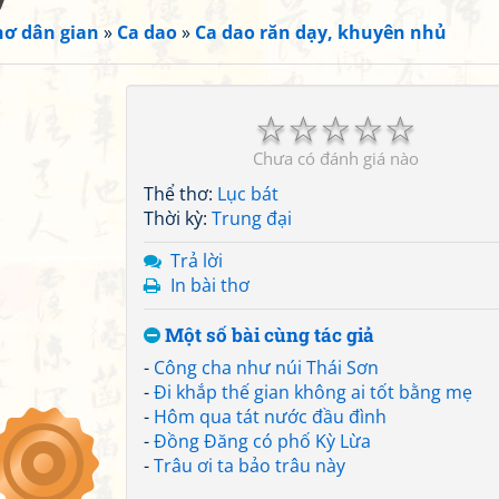
hơ dân gian
»
Ca dao
»
Ca dao răn dạy, khuyên nhủ
☆
☆
☆
☆
☆
Chưa có đánh giá nào
Thể thơ:
Lục bát
Thời kỳ:
Trung đại
Trả lời
In bài thơ
Một số bài cùng tác giả
-
Công cha như núi Thái Sơn
-
Đi khắp thế gian không ai tốt bằng mẹ
-
Hôm qua tát nước đầu đình
-
Đồng Đăng có phố Kỳ Lừa
-
Trâu ơi ta bảo trâu này