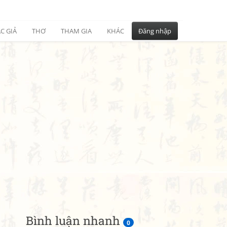
C GIẢ
THƠ
THAM GIA
KHÁC
Đăng nhập
Bình luận nhanh
0