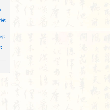
h
iệt
iệt
t