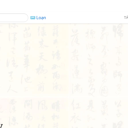
Loạn
TÁ
y