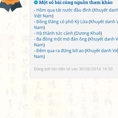
Một số bài cùng nguồn tham khảo
-
Hôm qua tát nước đầu đình
(
Khuyết dan
Việt Nam
)
-
Đồng Đăng có phố Kỳ Lừa
(
Khuyết danh V
Nam
)
-
Hà thành tức cảnh
(
Dương Khuê
)
-
Ba đồng một mớ đàn ông
(
Khuyết danh V
Nam
)
-
Đêm qua ra đứng bờ ao
(
Khuyết danh Việ
Nam
)
Đăng bởi
tôn tiền tử
vào 30/06/2016 16:30