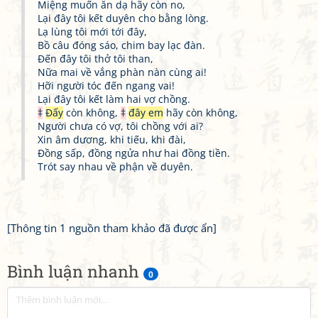
Miệng muốn ăn dạ hãy còn no,
Lại đây tôi kết duyên cho bằng lòng.
Lạ lùng tôi mới tới đây,
Bồ câu đóng sáo, chim bay lạc đàn.
Đến đây tôi thở tôi than,
Nữa mai về vắng phàn nàn cùng ai!
Hỡi người tóc đến ngang vai!
Lại đây tôi kết làm hai vợ chồng.
‡
Đấy
còn không,
‡
đây em
hãy còn không,
Người chưa có vợ, tôi chồng với ai?
Xin âm dương, khi tiếu, khi đài,
Đồng sấp, đồng ngửa như hai đồng tiền.
Trót say nhau về phận về duyên.
[Thông tin 1 nguồn tham khảo đã được ẩn]
Bình luận nhanh
0