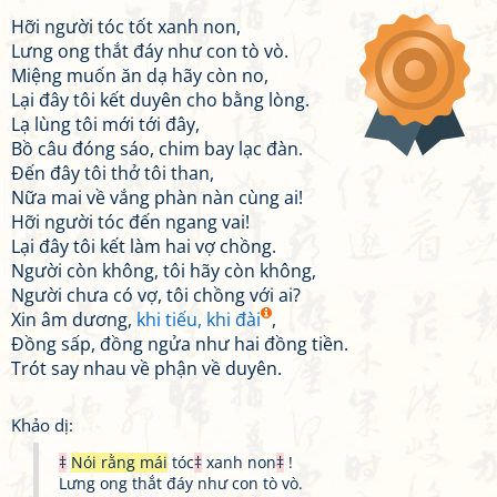
Hỡi người tóc tốt xanh non,
Lưng ong thắt đáy như con tò vò.
Miệng muốn ăn dạ hãy còn no,
Lại đây tôi kết duyên cho bằng lòng.
Lạ lùng tôi mới tới đây,
Bồ câu đóng sáo, chim bay lạc đàn.
Đến đây tôi thở tôi than,
Nữa mai về vắng phàn nàn cùng ai!
Hỡi người tóc đến ngang vai!
Lại đây tôi kết làm hai vợ chồng.
Người còn không, tôi hãy còn không,
Người chưa có vợ, tôi chồng với ai?
Xin âm dương,
khi tiếu, khi đài
,
Đồng sấp, đồng ngửa như hai đồng tiền.
Trót say nhau về phận về duyên.
Khảo dị:
‡
Nói rằng mái
tóc
‡
xanh non
‡
!
Lưng ong thắt đáy như con tò vò.