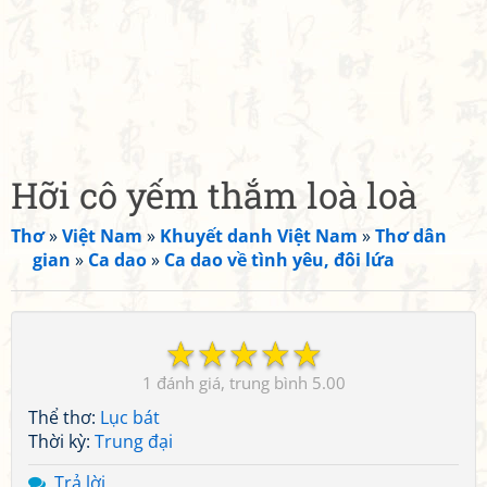
Hỡi cô yếm thắm loà loà
Thơ
»
Việt Nam
»
Khuyết danh Việt Nam
»
Thơ dân
gian
»
Ca dao
»
Ca dao về tình yêu, đôi lứa
☆
☆
☆
☆
☆
1
5.00
Thể thơ:
Lục bát
Thời kỳ:
Trung đại
Trả lời