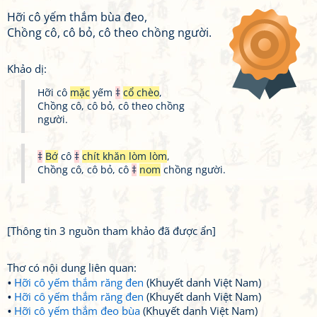
Hỡi cô yếm thắm bùa đeo,
Chồng cô, cô bỏ, cô theo chồng người.
Khảo dị:
Hỡi cô
mặc
yếm
‡
cổ chèo
,
Chồng cô, cô bỏ, cô theo chồng
người.
‡
Bớ
cô
‡
chít khăn lòm lòm
,
Chồng cô, cô bỏ, cô
‡
nom
chồng người.
[Thông tin 3 nguồn tham khảo đã được ẩn]
Thơ có nội dung liên quan:
Hỡi cô yếm thắm răng đen
(Khuyết danh Việt Nam)
Hỡi cô yếm thắm răng đen
(Khuyết danh Việt Nam)
Hỡi cô yếm thắm đeo bùa
(Khuyết danh Việt Nam)