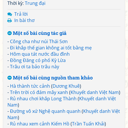
Thời kỳ:
Trung đại
Trả lời
In bài thơ
Một số bài cùng tác giả
-
Công cha như núi Thái Sơn
-
Đi khắp thế gian không ai tốt bằng mẹ
-
Hôm qua tát nước đầu đình
-
Đồng Đăng có phố Kỳ Lừa
-
Trâu ơi ta bảo trâu này
Một số bài cùng nguồn tham khảo
-
Hà thành tức cảnh
(
Dương Khuê
)
-
Trên trời có đám mây xanh
(
Khuyết danh Việt Nam
)
-
Rủ nhau chơi khắp Long Thành
(
Khuyết danh Việt
Nam
)
-
Đường vô xứ Nghệ quanh quanh
(
Khuyết danh Việt
Nam
)
-
Rủ nhau xem cảnh Kiếm Hồ
(
Trần Tuấn Khải
)