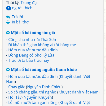
Thời kỳ:
Trung đại
người thích
1
Trả lời
In bài thơ
Một số bài cùng tác giả
-
Công cha như núi Thái Sơn
-
Đi khắp thế gian không ai tốt bằng mẹ
-
Hôm qua tát nước đầu đình
-
Đồng Đăng có phố Kỳ Lừa
-
Trâu ơi ta bảo trâu này
Một số bài cùng nguồn tham khảo
-
Hôm qua tát nước đầu đình
(
Khuyết danh Việt
Nam
)
-
Chạy giặc
(
Nguyễn Đình Chiểu
)
-
Số cô chẳng giàu thì nghèo
(
Khuyết danh Việt Nam
)
-
Hội Tây
(
Nguyễn Khuyến
)
-
Lỗ mũi mười tám gánh lông
(
Khuyết danh Việt