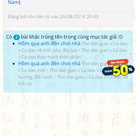
Nam
)
Đăng bởi
tôn tiền tử
vào 26/08/2019 20:43
Có
bài khác trùng tên trong cùng mục tác giả:
2
Hôm qua anh đến chơi nhà
Thơ dân gian
»
Ca dao
»
Ca dao về tình yêu, đôi lứa
•
Thơ dân gian
»
Ca dao
»
Ca dao than trách thân phận
Hôm qua anh đến chơi nhà
Thơ dân gian
»
Ca dao
»
Ca dao mới
•
Thơ dân gian
»
Ca dao
»
Ca dao về quê
hương, đất nước
•
Thơ dân gian
»
Ca dao
»
Ca dao về
lịch sử