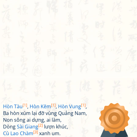
[1]
[1]
[1]
Hòn Tàu
,
Hòn Kẽm
,
Hòn Vung
,
Ba hòn xúm lại đỡ vùng Quảng Nam,
Non sông ai dựng, ai làm,
[2]
Dòng
Sài Giang
lượn khúc,
[3]
Cù Lao Chàm
xanh um.