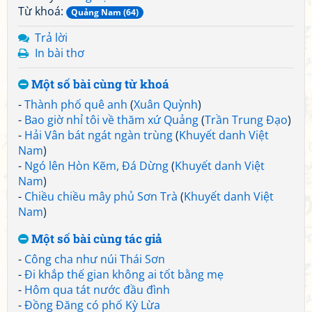
Từ khoá:
Quảng Nam (64)
Trả lời
In bài thơ
Một số bài cùng từ khoá
-
Thành phố quê anh
(
Xuân Quỳnh
)
-
Bao giờ nhỉ tôi về thăm xứ Quảng
(
Trần Trung Đạo
)
-
Hải Vân bát ngát ngàn trùng
(
Khuyết danh Việt
Nam
)
-
Ngó lên Hòn Kẽm, Đá Dừng
(
Khuyết danh Việt
Nam
)
-
Chiều chiều mây phủ Sơn Trà
(
Khuyết danh Việt
Nam
)
Một số bài cùng tác giả
-
Công cha như núi Thái Sơn
-
Đi khắp thế gian không ai tốt bằng mẹ
-
Hôm qua tát nước đầu đình
-
Đồng Đăng có phố Kỳ Lừa