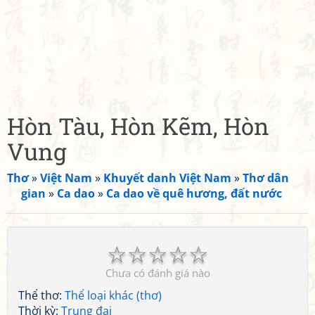
Hòn Tàu, Hòn Kẽm, Hòn
Vung
Thơ
»
Việt Nam
»
Khuyết danh Việt Nam
»
Thơ dân
gian
»
Ca dao
»
Ca dao về quê hương, đất nước
☆
☆
☆
☆
☆
Chưa có đánh giá nào
Thể thơ:
Thể loại khác (thơ)
Thời kỳ:
Trung đại