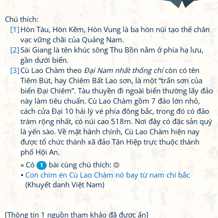
Chú thích:
[1]
Hòn Tàu, Hòn Kẽm, Hòn Vung là ba hòn núi tạo thế chân
vạc vững chãi của Quảng Nam.
[2]
Sài Giang là tên khúc sông Thu Bồn nằm ở phía hạ lưu,
gần dưới biển.
[3]
Cù Lao Chàm theo
Đại Nam nhất thống chí
còn có tên
Tiêm Bút, hay Chiêm Bất Lao sơn, là một “trấn sơn của
biển Đại Chiêm”. Tàu thuyền đi ngoài biển thường lấy đảo
này làm tiêu chuẩn. Cù Lao Chàm gồm 7 đảo lớn nhỏ,
cách cửa Đại 10 hải lý vé phía đông bắc, trong đó có đảo
tràm rộng nhất, có núi cao 518m. Nơi đây có đặc sản quý
là yến sào. Về mặt hành chính, Cù Lao Chàm hiện nay
được tổ chức thành xã đảo Tân Hiệp trực thuộc thành
phố Hội An.
» Có
bài cùng chú thích:
1
Con chim én Cù Lao Chàm nó bay từ nam chí bắc
(Khuyết danh Việt Nam)
[Thông tin 1 nguồn tham khảo đã được ẩn]