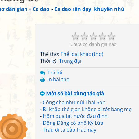
hơ dân gian
»
Ca dao
»
Ca dao răn dạy, khuyên nhủ
☆
☆
☆
☆
☆
Chưa có đánh giá nào
Thể thơ:
Thể loại khác (thơ)
Thời kỳ:
Trung đại
Trả lời
In bài thơ
Một số bài cùng tác giả
-
Công cha như núi Thái Sơn
-
Đi khắp thế gian không ai tốt bằng mẹ
-
Hôm qua tát nước đầu đình
-
Đồng Đăng có phố Kỳ Lừa
-
Trâu ơi ta bảo trâu này