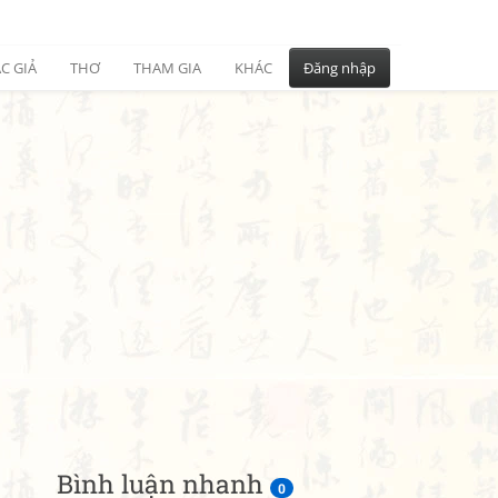
C GIẢ
THƠ
THAM GIA
KHÁC
Đăng nhập
Bình luận nhanh
0