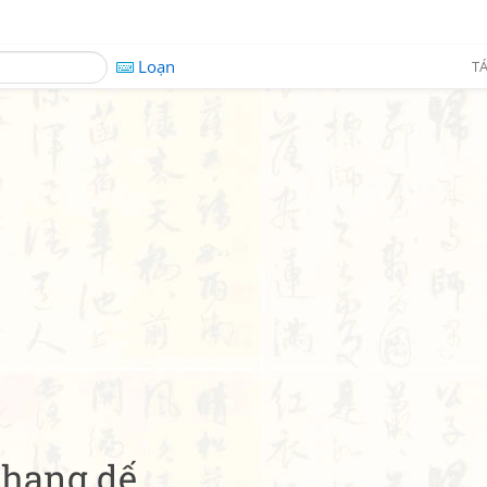
Loạn
TÁ
 hang dế