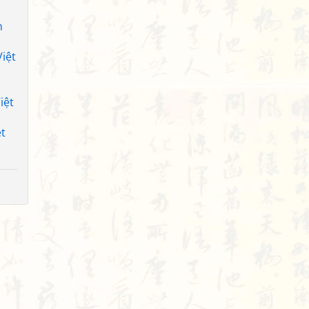
h
iệt
iệt
t