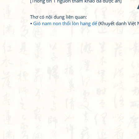
[Thông tin 1 nguồn tham khảo đã được ẩn]
Thơ có nội dung liên quan:
Gió nam non thổi lòn hang dế
(Khuyết danh Việt