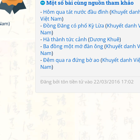
Một số bài cùng nguồn tham khảo
-
Hôm qua tát nước đầu đình
(
Khuyết dan
Việt Nam
)
 Nam)
-
Đồng Đăng có phố Kỳ Lừa
(
Khuyết danh V
Nam
)
-
Hà thành tức cảnh
(
Dương Khuê
)
-
Ba đồng một mớ đàn ông
(
Khuyết danh V
Nam
)
-
Đêm qua ra đứng bờ ao
(
Khuyết danh Việ
Nam
)
Đăng bởi
tôn tiền tử
vào 22/03/2016 17:02