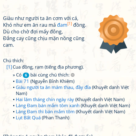
Giàu như người ta ăn cơm với cá,
[1]
Khó như em ăn rau má
đam
đồng.
Dù cho chờ đợi mấy đông,
Đắng cay cũng chịu mặn nồng cũng
cam.
Chú thích:
[1]
Cua đồng, rạm (tiếng địa phương).
» Có
bài cùng chú thích:
6
Bài 71
(Nguyễn Bỉnh Khiêm)
Giàu người ta ăn mâm thau, đầy đĩa
(Khuyết danh Việt
Nam)
Hai lăm tháng chín ngày rày
(Khuyết danh Việt Nam)
Làng Đam bán mắm tôm xanh
(Khuyết danh Việt Nam)
Làng Đam thì bán mắm tôm
(Khuyết danh Việt Nam)
Lụt Bất Quá
(Phan Thanh)