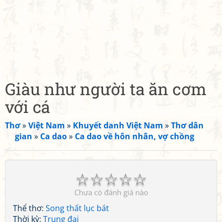
Giàu như người ta ăn cơm
với cá
Thơ
»
Việt Nam
»
Khuyết danh Việt Nam
»
Thơ dân
gian
»
Ca dao
»
Ca dao về hôn nhân, vợ chồng
☆
☆
☆
☆
☆
Chưa có đánh giá nào
Thể thơ:
Song thất lục bát
Thời kỳ:
Trung đại