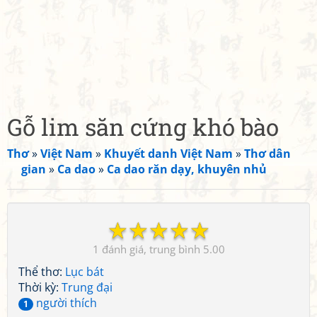
Gỗ lim săn cứng khó bào
Thơ
»
Việt Nam
»
Khuyết danh Việt Nam
»
Thơ dân
gian
»
Ca dao
»
Ca dao răn dạy, khuyên nhủ
☆
☆
☆
☆
☆
1
5.00
Thể thơ:
Lục bát
Thời kỳ:
Trung đại
người thích
1