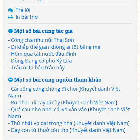
Trả lời
In bài thơ
Một số bài cùng tác giả
-
Công cha như núi Thái Sơn
-
Đi khắp thế gian không ai tốt bằng mẹ
-
Hôm qua tát nước đầu đình
-
Đồng Đăng có phố Kỳ Lừa
-
Trâu ơi ta bảo trâu này
Một số bài cùng nguồn tham khảo
-
Cái bống cõng chồng đi chơi
(
Khuyết danh Việt
Nam
)
-
Rủ nhau đi cấy đi cày
(
Khuyết danh Việt Nam
)
-
Quả cau nho nhỏ, cái vỏ vân vân
(
Khuyết danh Việt
Nam
)
-
Thứ nhất vợ dại trong nhà
(
Khuyết danh Việt Nam
)
-
Dạy con từ thuở còn thơ
(
Khuyết danh Việt Nam
)