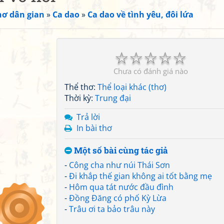
hơ dân gian
»
Ca dao
»
Ca dao về tình yêu, đôi lứa
☆
☆
☆
☆
☆
Chưa có đánh giá nào
Thể thơ:
Thể loại khác (thơ)
Thời kỳ:
Trung đại
Trả lời
In bài thơ
Một số bài cùng tác giả
-
Công cha như núi Thái Sơn
-
Đi khắp thế gian không ai tốt bằng mẹ
-
Hôm qua tát nước đầu đình
-
Đồng Đăng có phố Kỳ Lừa
-
Trâu ơi ta bảo trâu này