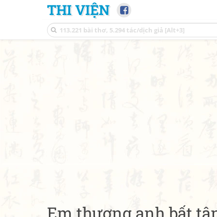
THI VIỆN
Em thương anh bất tận