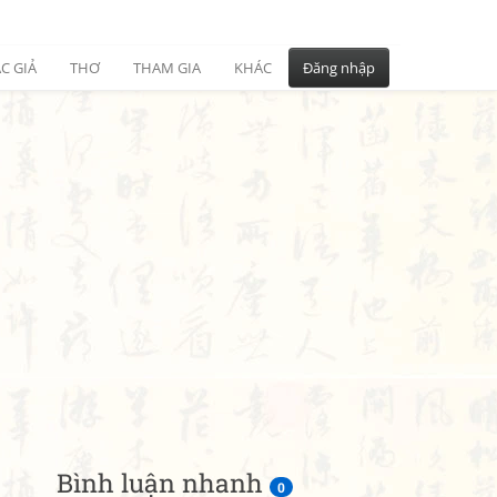
C GIẢ
THƠ
THAM GIA
KHÁC
Đăng nhập
Bình luận nhanh
0