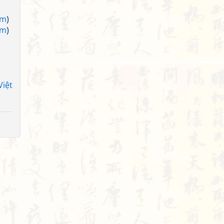
am
)
am
)
Việt