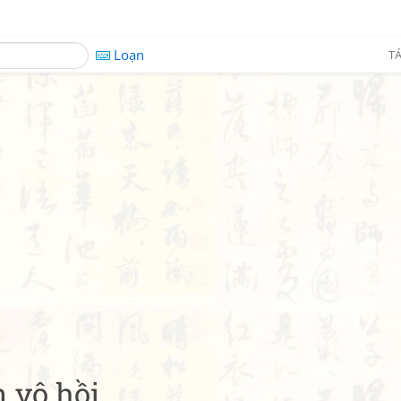
Loạn
TÁ
 vô hồi