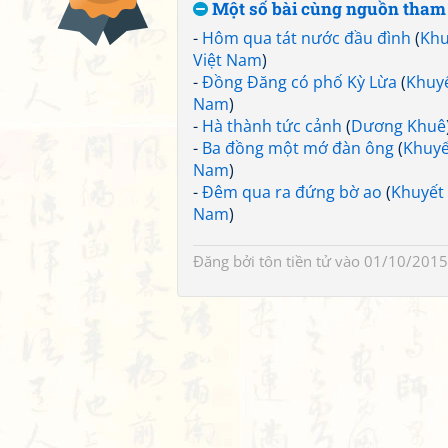
Một số bài cùng nguồn tham
-
Hôm qua tát nước đầu đình
(
Khu
Việt Nam
)
-
Đồng Đăng có phố Kỳ Lừa
(
Khuyế
Nam
)
-
Hà thành tức cảnh
(
Dương Khuê
-
Ba đồng một mớ đàn ông
(
Khuyế
Nam
)
-
Đêm qua ra đứng bờ ao
(
Khuyết 
Nam
)
Đăng bởi
tôn tiền tử
vào 01/10/2015