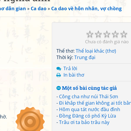
hơ dân gian
»
Ca dao
»
Ca dao về hôn nhân, vợ chồng
☆
☆
☆
☆
☆
Chưa có đánh giá nào
Thể thơ:
Thể loại khác (thơ)
Thời kỳ:
Trung đại
Trả lời
In bài thơ
Một số bài cùng tác giả
-
Công cha như núi Thái Sơn
-
Đi khắp thế gian không ai tốt b
-
Hôm qua tát nước đầu đình
-
Đồng Đăng có phố Kỳ Lừa
thờ.
-
Trâu ơi ta bảo trâu này