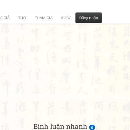
C GIẢ
THƠ
THAM GIA
KHÁC
Đăng nhập
Bình luận nhanh
0