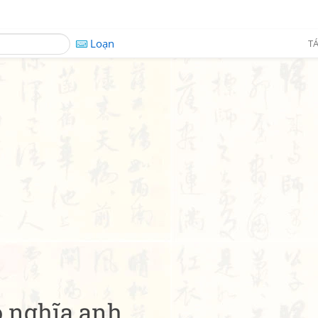
Loạn
TÁ
 nghĩa anh