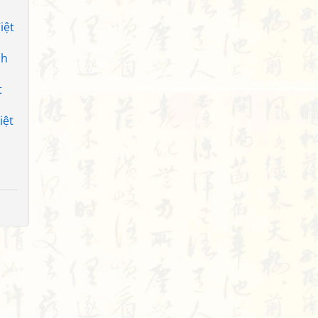
iệt
nh
t
iệt