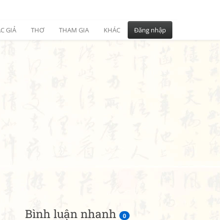
C GIẢ
THƠ
THAM GIA
KHÁC
Đăng nhập
Bình luận nhanh
0