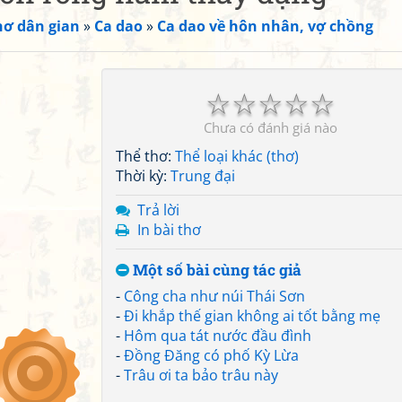
hơ dân gian
»
Ca dao
»
Ca dao về hôn nhân, vợ chồng
☆
☆
☆
☆
☆
Chưa có đánh giá nào
Thể thơ:
Thể loại khác (thơ)
Thời kỳ:
Trung đại
Trả lời
In bài thơ
Một số bài cùng tác giả
-
Công cha như núi Thái Sơn
-
Đi khắp thế gian không ai tốt bằng mẹ
-
Hôm qua tát nước đầu đình
-
Đồng Đăng có phố Kỳ Lừa
-
Trâu ơi ta bảo trâu này