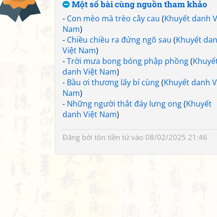
Một số bài cùng nguồn tham khảo
-
Con mèo mà trèo cây cau
(
Khuyết danh V
Nam
)
-
Chiều chiều ra đứng ngõ sau
(
Khuyết da
Việt Nam
)
-
Trời mưa bong bóng phập phồng
(
Khuyế
danh Việt Nam
)
-
Bầu ơi thương lấy bí cùng
(
Khuyết danh V
Nam
)
-
Những người thắt đáy lưng ong
(
Khuyết
danh Việt Nam
)
Đăng bởi
tôn tiền tử
vào 08/02/2025 21:46