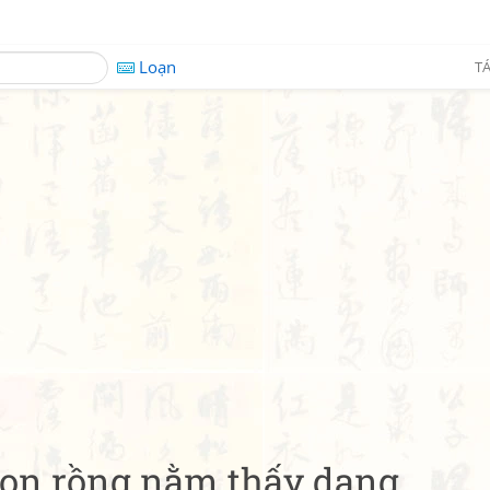
Loạn
TÁ
con rồng nằm thấy dạng