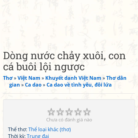
Dòng nước chảy xuôi, con
cá buôi lội ngược
Thơ
»
Việt Nam
»
Khuyết danh Việt Nam
»
Thơ dân
gian
»
Ca dao
»
Ca dao về tình yêu, đôi lứa
☆
☆
☆
☆
☆
Chưa có đánh giá nào
Thể thơ:
Thể loại khác (thơ)
Thời kỳ:
Trung đại