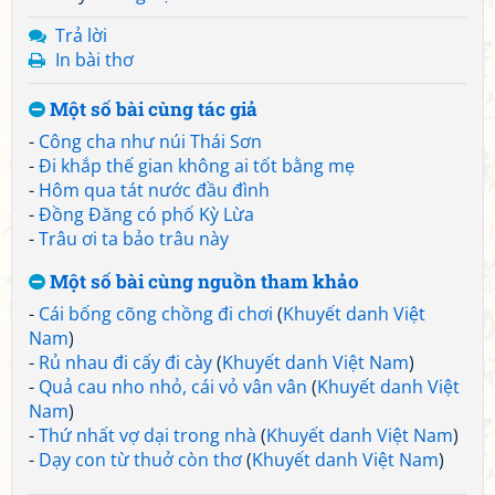
Trả lời
In bài thơ
Một số bài cùng tác giả
-
Công cha như núi Thái Sơn
-
Đi khắp thế gian không ai tốt bằng mẹ
-
Hôm qua tát nước đầu đình
-
Đồng Đăng có phố Kỳ Lừa
-
Trâu ơi ta bảo trâu này
Một số bài cùng nguồn tham khảo
-
Cái bống cõng chồng đi chơi
(
Khuyết danh Việt
Nam
)
-
Rủ nhau đi cấy đi cày
(
Khuyết danh Việt Nam
)
-
Quả cau nho nhỏ, cái vỏ vân vân
(
Khuyết danh Việt
Nam
)
-
Thứ nhất vợ dại trong nhà
(
Khuyết danh Việt Nam
)
-
Dạy con từ thuở còn thơ
(
Khuyết danh Việt Nam
)