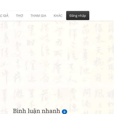
C GIẢ
THƠ
THAM GIA
KHÁC
Đăng nhập
Bình luận nhanh
0