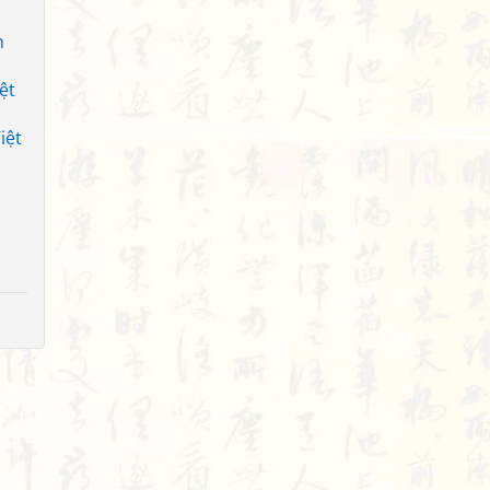
h
ệt
iệt