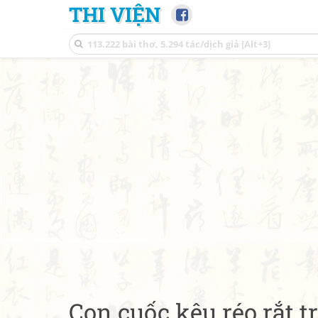
THI VIỆN
Con cuốc kêu réo rắt 