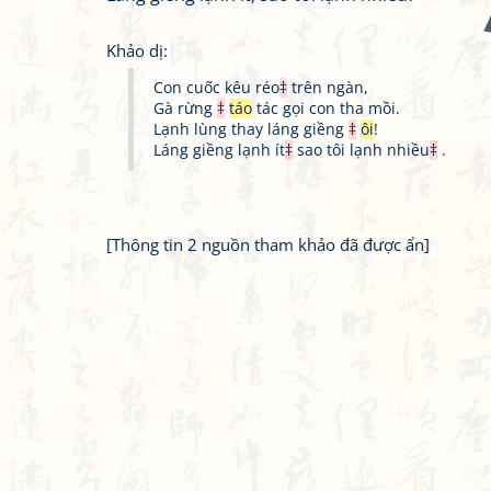
Khảo dị:
Con cuốc kêu réo
‡
trên ngàn,
Gà rừng
‡
táo
tác gọi con tha mồi.
Lạnh lùng thay láng giềng
‡
ôi
!
Láng giềng lạnh ít
‡
sao tôi lạnh nhiều
‡
.
[Thông tin 2 nguồn tham khảo đã được ẩn]