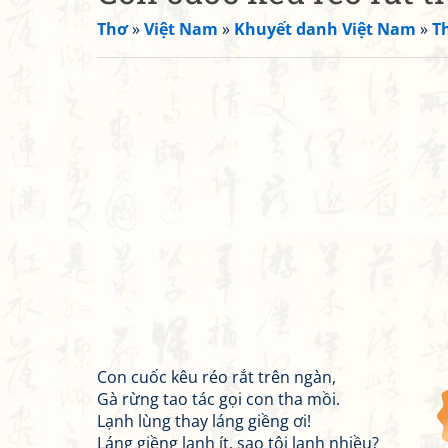
Thơ
»
Việt Nam
»
Khuyết danh Việt Nam
»
T
Con cuốc kêu réo rắt trên ngàn,
Gà rừng tao tác gọi con tha mồi.
Lạnh lùng thay láng giềng ơi!
Láng giềng lạnh ít, sao tôi lạnh nhiều?