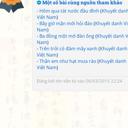
Một số bài cùng nguồn tham khảo
-
Hôm qua tát nước đầu đình
(
Khuyết dan
Việt Nam
)
-
Bây giờ mận mới hỏi đào
(
Khuyết danh Vi
Nam
)
-
Ba đồng một mớ đàn ông
(
Khuyết danh V
Nam
)
-
Trên trời có đám mây xanh
(
Khuyết danh
Việt Nam
)
-
Thân em như hạt mưa rào
(
Khuyết danh
Việt Nam
)
Đăng bởi
tôn tiền tử
vào 06/03/2015 22:24