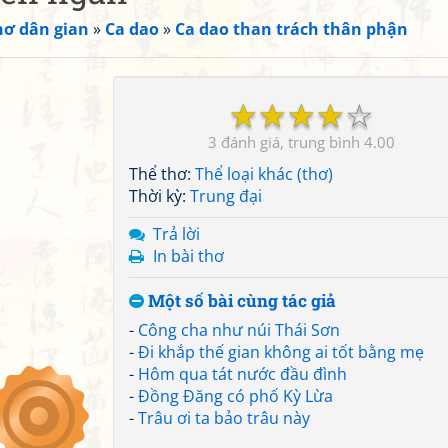
hơ dân gian
»
Ca dao
»
Ca dao than trách thân phận
☆
☆
☆
☆
☆
3
4.00
Thể thơ:
Thể loại khác (thơ)
Thời kỳ:
Trung đại
Trả lời
In bài thơ
Một số bài cùng tác giả
-
Công cha như núi Thái Sơn
-
Đi khắp thế gian không ai tốt bằng mẹ
-
Hôm qua tát nước đầu đình
-
Đồng Đăng có phố Kỳ Lừa
-
Trâu ơi ta bảo trâu này