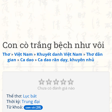
Con cò trắng bệch như vôi
Thơ
»
Việt Nam
»
Khuyết danh Việt Nam
»
Thơ dân
gian
»
Ca dao
»
Ca dao răn dạy, khuyên nhủ
☆
☆
☆
☆
☆
Chưa có đánh giá nào
Thể thơ:
Lục bát
Thời kỳ:
Trung đại
Từ khoá:
con cò (28)