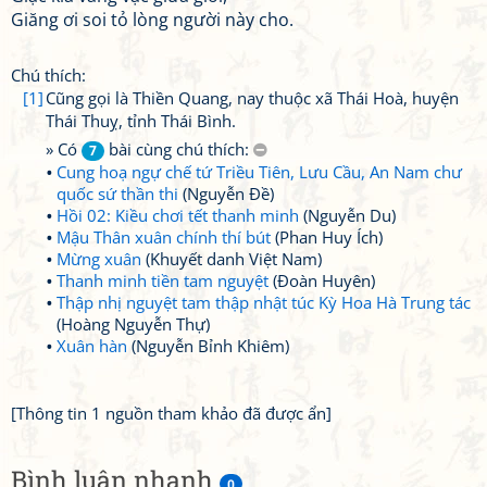
Giăng ơi soi tỏ lòng người này cho.
Chú thích:
[1]
Cũng gọi là Thiền Quang, nay thuộc xã Thái Hoà, huyện
Thái Thuỵ, tỉnh Thái Bình.
» Có
bài cùng chú thích:
7
Cung hoạ ngự chế tứ Triều Tiên, Lưu Cầu, An Nam chư
quốc sứ thần thi
(Nguyễn Đề)
Hồi 02: Kiều chơi tết thanh minh
(Nguyễn Du)
Mậu Thân xuân chính thí bút
(Phan Huy Ích)
Mừng xuân
(Khuyết danh Việt Nam)
Thanh minh tiền tam nguyệt
(Đoàn Huyên)
Thập nhị nguyệt tam thập nhật túc Kỳ Hoa Hà Trung tác
(Hoàng Nguyễn Thự)
Xuân hàn
(Nguyễn Bỉnh Khiêm)
[Thông tin 1 nguồn tham khảo đã được ẩn]
Bình luận nhanh
0