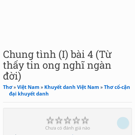
Chung tình (I) bài 4 (Từ
thấy tin ong nghĩ ngàn
đời)
Thơ
»
Việt Nam
»
Khuyết danh Việt Nam
»
Thơ cổ-cận
đại khuyết danh
☆
☆
☆
☆
☆
Chưa có đánh giá nào