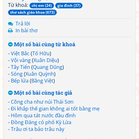
Từ khoá:
chị em (24)
gia đình (37)
thơ sách giáo khoa (673)
Trả lời
In bài thơ
Một số bài cùng từ khoá
-
Việt Bắc
(
Tố Hữu
)
-
Vội vàng
(
Xuân Diệu
)
-
Tây Tiến
(
Quang Dũng
)
-
Sóng
(
Xuân Quỳnh
)
-
Bếp lửa
(
Bằng Việt
)
Một số bài cùng tác giả
-
Công cha như núi Thái Sơn
-
Đi khắp thế gian không ai tốt bằng mẹ
-
Hôm qua tát nước đầu đình
-
Đồng Đăng có phố Kỳ Lừa
-
Trâu ơi ta bảo trâu này