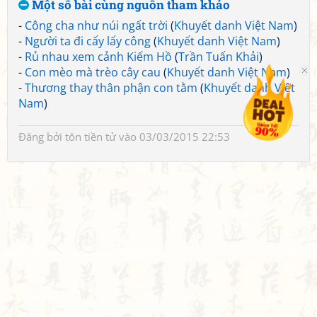
Một số bài cùng nguồn tham khảo
-
Công cha như núi ngất trời
(
Khuyết danh Việt Nam
)
-
Người ta đi cấy lấy công
(
Khuyết danh Việt Nam
)
-
Rủ nhau xem cảnh Kiếm Hồ
(
Trần Tuấn Khải
)
-
Con mèo mà trèo cây cau
(
Khuyết danh Việt Nam
)
-
Thương thay thân phận con tằm
(
Khuyết danh Việt
Nam
)
Đăng bởi
tôn tiền tử
vào 03/03/2015 22:53