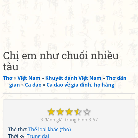
Chị em như chuối nhiều
tàu
Thơ
»
Việt Nam
»
Khuyết danh Việt Nam
»
Thơ dân
gian
»
Ca dao
»
Ca dao về gia đình, họ hàng
☆
☆
☆
☆
☆
3
3.67
Thể thơ:
Thể loại khác (thơ)
Thời kỳ:
Trung đại