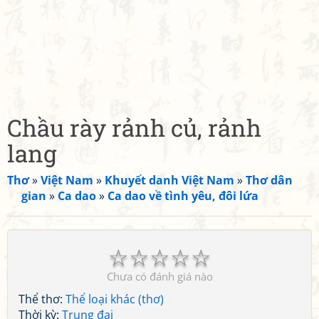
Chầu rày rảnh củ, rảnh
lang
Thơ
»
Việt Nam
»
Khuyết danh Việt Nam
»
Thơ dân
gian
»
Ca dao
»
Ca dao về tình yêu, đôi lứa
☆
☆
☆
☆
☆
Chưa có đánh giá nào
Thể thơ:
Thể loại khác (thơ)
Thời kỳ:
Trung đại