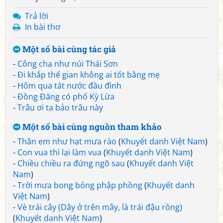
Trả lời
In bài thơ
Một số bài cùng tác giả
-
Công cha như núi Thái Sơn
-
Đi khắp thế gian không ai tốt bằng mẹ
-
Hôm qua tát nước đầu đình
-
Đồng Đăng có phố Kỳ Lừa
-
Trâu ơi ta bảo trâu này
Một số bài cùng nguồn tham khảo
-
Thân em như hạt mưa rào
(
Khuyết danh Việt Nam
)
-
Con vua thì lại làm vua
(
Khuyết danh Việt Nam
)
-
Chiều chiều ra đứng ngõ sau
(
Khuyết danh Việt
Nam
)
-
Trời mưa bong bóng phập phồng
(
Khuyết danh
Việt Nam
)
-
Vè trái cây (Dây ở trên mây, là trái đậu rồng)
(
Khuyết danh Việt Nam
)