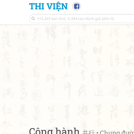
THI VIỆN
Cộng hành
共行 • Chung đườ