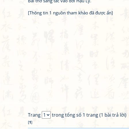
Bài thơ sáng tác vào đời Hậu Lý.
[Thông tin 1 nguồn tham khảo đã được ẩn]
Trang
trong tổng số 1 trang (1 bài trả lời)
[
1
]