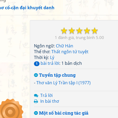
hơ cổ-cận đại khuyết danh
☆
☆
☆
☆
☆
1
5.00
Ngôn ngữ:
Chữ Hán
Thể thơ:
Thất ngôn tứ tuyệt
Thời kỳ:
Lý
bài trả lời
: 1 bản dịch
1
Tuyển tập chung
-
Thơ văn Lý Trần tập I (1977)
Trả lời
In bài thơ
Một số bài cùng tác giả