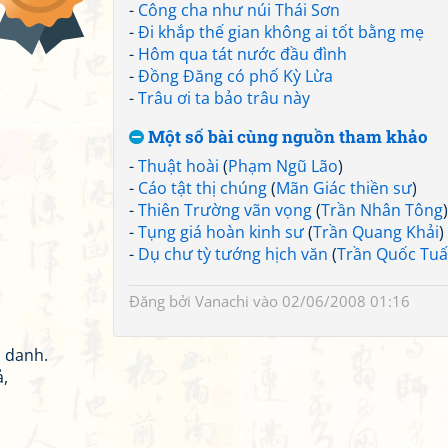
-
Công cha như núi Thái Sơn
-
Đi khắp thế gian không ai tốt bằng mẹ
-
Hôm qua tát nước đầu đình
-
Đồng Đăng có phố Kỳ Lừa
-
Trâu ơi ta bảo trâu này
Một số bài cùng nguồn tham khảo
-
Thuật hoài
(
Phạm Ngũ Lão
)
-
Cáo tật thị chúng
(
Mãn Giác thiền sư
)
-
Thiên Trường vãn vọng
(
Trần Nhân Tông
)
-
Tụng giá hoàn kinh sư
(
Trần Quang Khải
)
-
Dụ chư tỳ tướng hịch văn
(
Trần Quốc Tu
Đăng bởi
Vanachi
vào 02/06/2008 01:16
n danh.
ả,