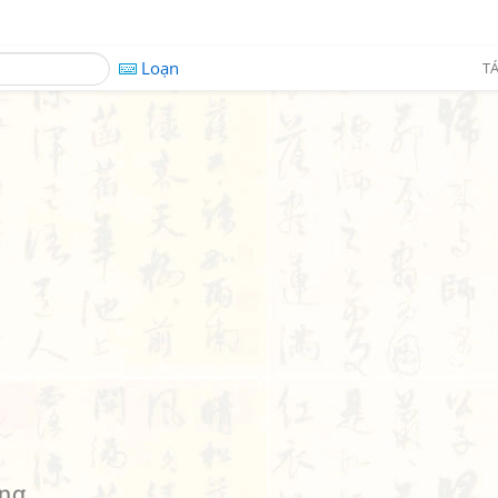
Loạn
TÁ
ng