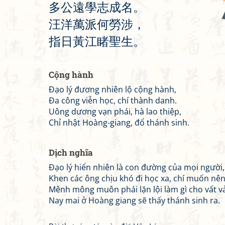
多
公
遠
學
志
成
名
。
汪
洋
萬
派
何
勞
涉
，
指
日
黃
江
睹
聖
生
。
Cộng hành
Đạo lý đương nhiên lộ cộng hành,
Đa công viễn học, chí thành danh.
Uông dương vạn phái, hà lao thiệp,
Chỉ nhật Hoàng-giang, đổ thánh sinh.
Dịch nghĩa
Đạo lý hiển nhiên là con đường của mọi người,
Khen các ông chịu khó đi học xa, chí muốn nê
Mênh mông muôn phái lặn lội làm gì cho vất v
Nay mai ở Hoàng giang sẽ thấy thánh sinh ra.