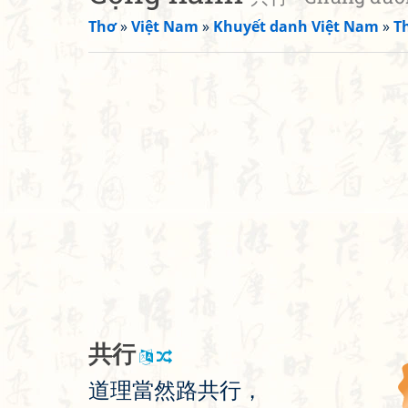
Thơ
»
Việt Nam
»
Khuyết danh Việt Nam
»
T
共
行
道
理
當
然
路
共
行
，