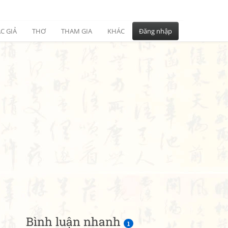
C GIẢ
THƠ
THAM GIA
KHÁC
Đăng nhập
Bình luận nhanh
1