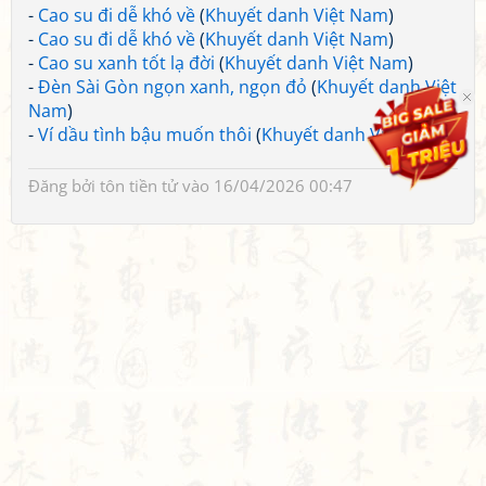
-
Cao su đi dễ khó về
(
Khuyết danh Việt Nam
)
-
Cao su đi dễ khó về
(
Khuyết danh Việt Nam
)
-
Cao su xanh tốt lạ đời
(
Khuyết danh Việt Nam
)
-
Đèn Sài Gòn ngọn xanh, ngọn đỏ
(
Khuyết danh Việt
Nam
)
-
Ví dầu tình bậu muốn thôi
(
Khuyết danh Việt Nam
)
Đăng bởi
tôn tiền tử
vào 16/04/2026 00:47