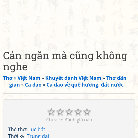
Cản ngăn mà cũng không
nghe
Thơ
»
Việt Nam
»
Khuyết danh Việt Nam
»
Thơ dân
gian
»
Ca dao
»
Ca dao về quê hương, đất nước
☆
☆
☆
☆
☆
Chưa có đánh giá nào
Thể thơ:
Lục bát
Thời kỳ:
Trung đại