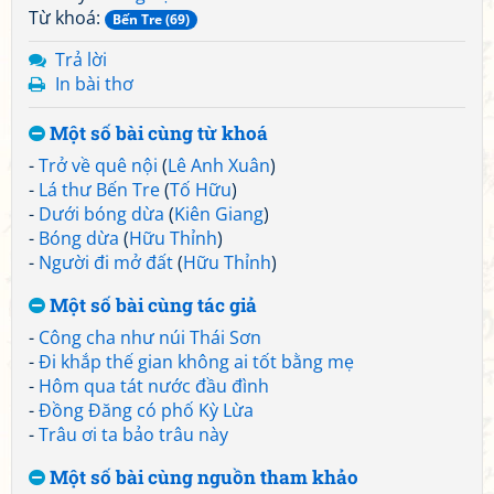
Từ khoá:
Bến Tre (69)
Trả lời
In bài thơ
Một số bài cùng từ khoá
-
Trở về quê nội
(
Lê Anh Xuân
)
-
Lá thư Bến Tre
(
Tố Hữu
)
-
Dưới bóng dừa
(
Kiên Giang
)
-
Bóng dừa
(
Hữu Thỉnh
)
-
Người đi mở đất
(
Hữu Thỉnh
)
Một số bài cùng tác giả
-
Công cha như núi Thái Sơn
-
Đi khắp thế gian không ai tốt bằng mẹ
-
Hôm qua tát nước đầu đình
-
Đồng Đăng có phố Kỳ Lừa
-
Trâu ơi ta bảo trâu này
Một số bài cùng nguồn tham khảo