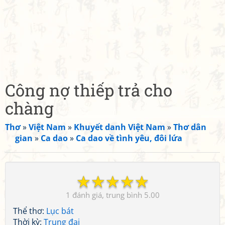
Công nợ thiếp trả cho
chàng
Thơ
»
Việt Nam
»
Khuyết danh Việt Nam
»
Thơ dân
gian
»
Ca dao
»
Ca dao về tình yêu, đôi lứa
☆
☆
☆
☆
☆
1
5.00
Thể thơ:
Lục bát
Thời kỳ:
Trung đại