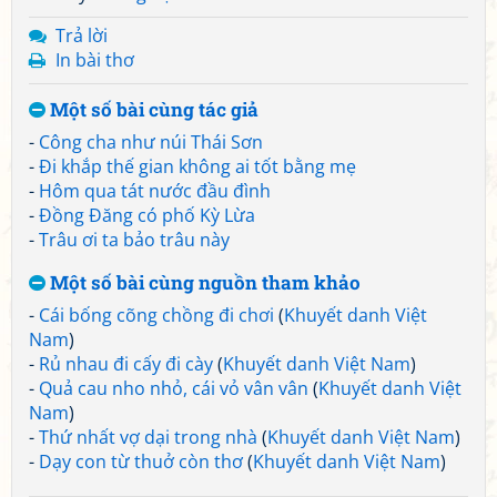
Trả lời
In bài thơ
Một số bài cùng tác giả
-
Công cha như núi Thái Sơn
-
Đi khắp thế gian không ai tốt bằng mẹ
-
Hôm qua tát nước đầu đình
-
Đồng Đăng có phố Kỳ Lừa
-
Trâu ơi ta bảo trâu này
Một số bài cùng nguồn tham khảo
-
Cái bống cõng chồng đi chơi
(
Khuyết danh Việt
Nam
)
-
Rủ nhau đi cấy đi cày
(
Khuyết danh Việt Nam
)
-
Quả cau nho nhỏ, cái vỏ vân vân
(
Khuyết danh Việt
Nam
)
-
Thứ nhất vợ dại trong nhà
(
Khuyết danh Việt Nam
)
-
Dạy con từ thuở còn thơ
(
Khuyết danh Việt Nam
)