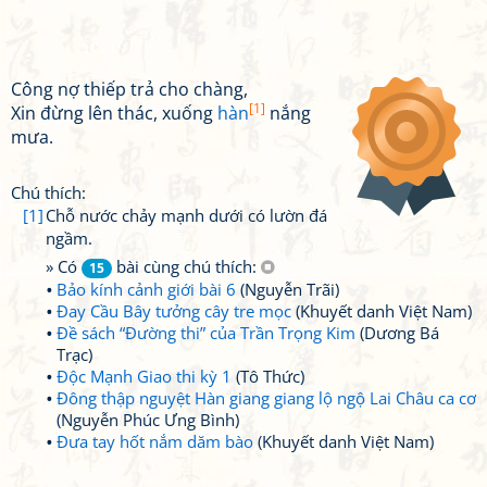
Công nợ thiếp trả cho chàng,
[1]
Xin đừng lên thác, xuống
hàn
nắng
mưa.
Chú thích:
[1]
Chỗ nước chảy mạnh dưới có lườn đá
ngầm.
» Có
bài cùng chú thích:
15
Bảo kính cảnh giới bài 6
(Nguyễn Trãi)
Đay Cầu Bây tưởng cây tre mọc
(Khuyết danh Việt Nam)
Đề sách “Đường thi” của Trần Trọng Kim
(Dương Bá
Trạc)
Độc Mạnh Giao thi kỳ 1
(Tô Thức)
Đông thập nguyệt Hàn giang giang lộ ngộ Lai Châu ca cơ
(Nguyễn Phúc Ưng Bình)
Đưa tay hốt nắm dăm bào
(Khuyết danh Việt Nam)