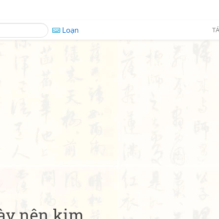
Loạn
TÁ
gày nên kim