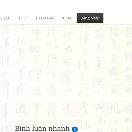
C GIẢ
THƠ
THAM GIA
KHÁC
Đăng nhập
Bình luận nhanh
0