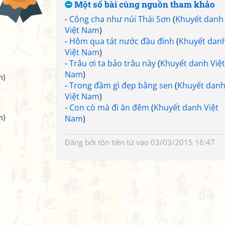
Một số bài cùng nguồn tham khảo
-
Công cha như núi Thái Sơn
(
Khuyết danh
Việt Nam
)
-
Hôm qua tát nước đầu đình
(
Khuyết dan
Việt Nam
)
-
Trâu ơi ta bảo trâu này
(
Khuyết danh Việt
Nam
)
m)
-
Trong đầm gì đẹp bằng sen
(
Khuyết dan
Việt Nam
)
-
Con cò mà đi ăn đêm
(
Khuyết danh Việt
m)
Nam
)
Đăng bởi
tôn tiền tử
vào 03/03/2015 16:47