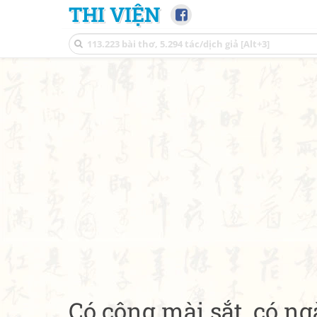
THI VIỆN
Có công mài sắt, có n