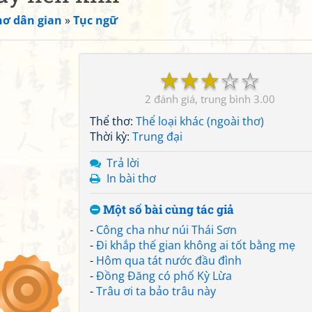
hơ dân gian
»
Tục ngữ
☆
☆
☆
☆
☆
2
3.00
Thể thơ:
Thể loại khác (ngoài thơ)
Thời kỳ:
Trung đại
Trả lời
In bài thơ
Một số bài cùng tác giả
-
Công cha như núi Thái Sơn
-
Đi khắp thế gian không ai tốt bằng mẹ
-
Hôm qua tát nước đầu đình
-
Đồng Đăng có phố Kỳ Lừa
-
Trâu ơi ta bảo trâu này