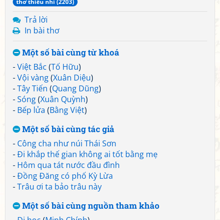
thơ thiếu nhi (2203)
Trả lời
In bài thơ
Một số bài cùng từ khoá
-
Việt Bắc
(
Tố Hữu
)
-
Vội vàng
(
Xuân Diệu
)
-
Tây Tiến
(
Quang Dũng
)
-
Sóng
(
Xuân Quỳnh
)
-
Bếp lửa
(
Bằng Việt
)
Một số bài cùng tác giả
-
Công cha như núi Thái Sơn
-
Đi khắp thế gian không ai tốt bằng mẹ
-
Hôm qua tát nước đầu đình
-
Đồng Đăng có phố Kỳ Lừa
-
Trâu ơi ta bảo trâu này
Một số bài cùng nguồn tham khảo