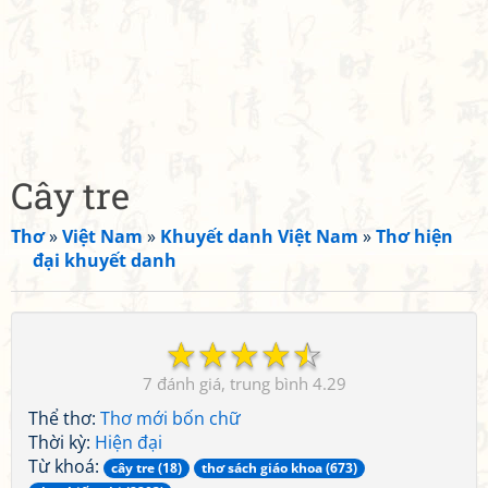
Cây tre
Thơ
»
Việt Nam
»
Khuyết danh Việt Nam
»
Thơ hiện
đại khuyết danh
☆
☆
☆
☆
☆
7
4.29
Thể thơ:
Thơ mới bốn chữ
Thời kỳ:
Hiện đại
Từ khoá:
cây tre (18)
thơ sách giáo khoa (673)