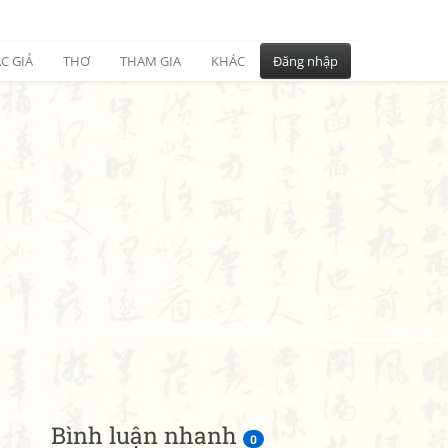
C GIẢ
THƠ
THAM GIA
KHÁC
Đăng nhập
Bình luận nhanh
0