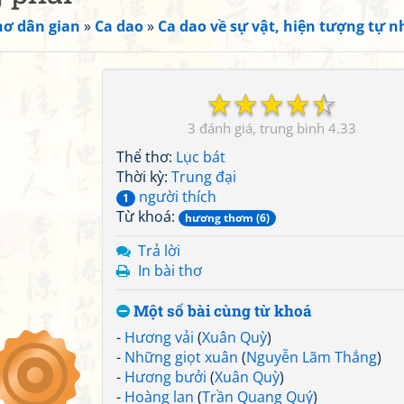
hơ dân gian
»
Ca dao
»
Ca dao về sự vật, hiện tượng tự n
☆
☆
☆
☆
☆
3
4.33
Thể thơ:
Lục bát
Thời kỳ:
Trung đại
người thích
1
Từ khoá:
hương thơm (6)
Trả lời
In bài thơ
Một số bài cùng từ khoá
-
Hương vải
(
Xuân Quỳ
)
-
Những giọt xuân
(
Nguyễn Lãm Thắng
)
-
Hương bưởi
(
Xuân Quỳ
)
-
Hoàng lan
(
Trần Quang Quý
)