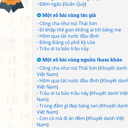
-
Đêm ngâu
(
Xuân Quỳ
)
Một số bài cùng tác giả
-
Công cha như núi Thái Sơn
-
Đi khắp thế gian không ai tốt bằng mẹ
-
Hôm qua tát nước đầu đình
-
Đồng Đăng có phố Kỳ Lừa
-
Trâu ơi ta bảo trâu này
Một số bài cùng nguồn tham khảo
-
Công cha như núi Thái Sơn
(
Khuyết danh
Việt Nam
)
-
Hôm qua tát nước đầu đình
(
Khuyết dan
Việt Nam
)
-
Trâu ơi ta bảo trâu này
(
Khuyết danh Việt
Nam
)
-
Trong đầm gì đẹp bằng sen
(
Khuyết dan
Việt Nam
)
-
Con cò mà đi ăn đêm
(
Khuyết danh Việt
Nam
)