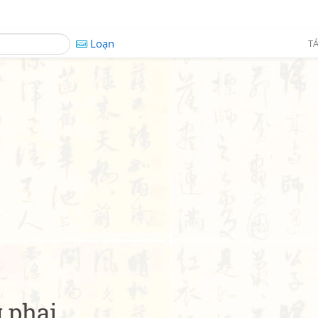
Loạn
TÁ
g phai