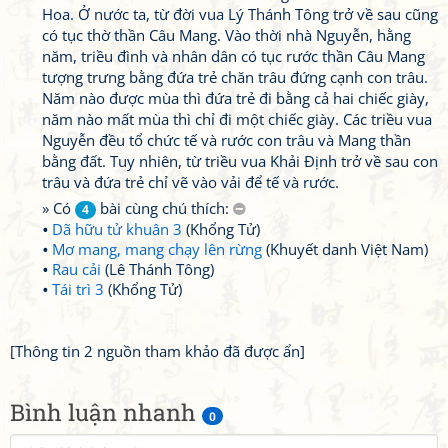
Hoa. Ở nước ta, từ đời vua Lý Thánh Tông trở về sau cũng
có tục thờ thần Câu Mang. Vào thời nhà Nguyễn, hằng
năm, triều đình và nhân dân có tục rước thần Câu Mang
tượng trưng bằng đứa trẻ chăn trâu đứng cạnh con trâu.
Năm nào được mùa thì đứa trẻ đi bằng cả hai chiếc giày,
năm nào mất mùa thì chỉ đi một chiếc giày. Các triều vua
Nguyễn đều tổ chức tế và rước con trâu và Mang thần
bằng đất. Tuy nhiên, từ triều vua Khải Định trở về sau con
trâu và đứa trẻ chỉ vẽ vào vải để tế và rước.
» Có
bài cùng chú thích:
4
Dã hữu tử khuân 3
(Khổng Tử)
Mơ mang, mang chạy lên rừng
(Khuyết danh Việt Nam)
Rau cải
(Lê Thánh Tông)
Tái trì 3
(Khổng Tử)
[Thông tin 2 nguồn tham khảo đã được ẩn]
Bình luận nhanh
0