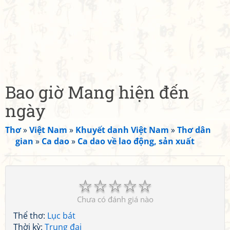
Bao giờ Mang hiện đến
ngày
Thơ
»
Việt Nam
»
Khuyết danh Việt Nam
»
Thơ dân
gian
»
Ca dao
»
Ca dao về lao động, sản xuất
☆
☆
☆
☆
☆
Chưa có đánh giá nào
Thể thơ:
Lục bát
Thời kỳ:
Trung đại