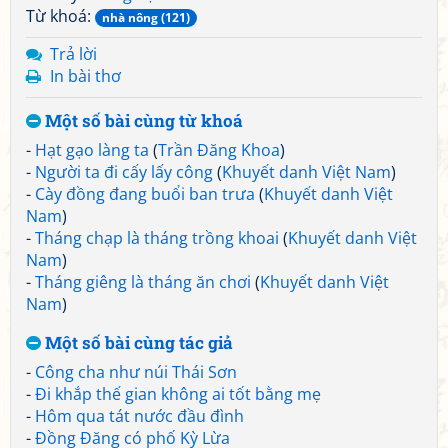
Từ khoá:
nhà nông (121)
Trả lời
In bài thơ
Một số bài cùng từ khoá
-
Hạt gạo làng ta
(
Trần Đăng Khoa
)
-
Người ta đi cấy lấy công
(
Khuyết danh Việt Nam
)
-
Cày đồng đang buổi ban trưa
(
Khuyết danh Việt
Nam
)
-
Tháng chạp là tháng trồng khoai
(
Khuyết danh Việt
Nam
)
-
Tháng giêng là tháng ăn chơi
(
Khuyết danh Việt
Nam
)
Một số bài cùng tác giả
-
Công cha như núi Thái Sơn
-
Đi khắp thế gian không ai tốt bằng mẹ
-
Hôm qua tát nước đầu đình
-
Đồng Đăng có phố Kỳ Lừa