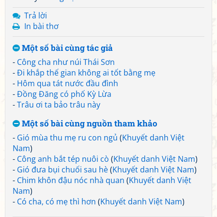
Trả lời
In bài thơ
Một số bài cùng tác giả
-
Công cha như núi Thái Sơn
-
Đi khắp thế gian không ai tốt bằng mẹ
-
Hôm qua tát nước đầu đình
-
Đồng Đăng có phố Kỳ Lừa
-
Trâu ơi ta bảo trâu này
Một số bài cùng nguồn tham khảo
-
Gió mùa thu mẹ ru con ngủ
(
Khuyết danh Việt
Nam
)
-
Công anh bắt tép nuôi cò
(
Khuyết danh Việt Nam
)
-
Gió đưa bụi chuối sau hè
(
Khuyết danh Việt Nam
)
-
Chim khôn đậu nóc nhà quan
(
Khuyết danh Việt
Nam
)
-
Có cha, có mẹ thì hơn
(
Khuyết danh Việt Nam
)