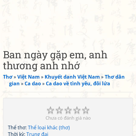
Ban ngày gặp em, anh
thương anh nhớ
Thơ
»
Việt Nam
»
Khuyết danh Việt Nam
»
Thơ dân
gian
»
Ca dao
»
Ca dao về tình yêu, đôi lứa
☆
☆
☆
☆
☆
Chưa có đánh giá nào
Thể thơ:
Thể loại khác (thơ)
Thời kỳ:
Trung đại