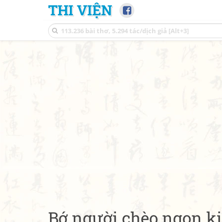
THI VIỆN
Bớ người chèo ngọn ki