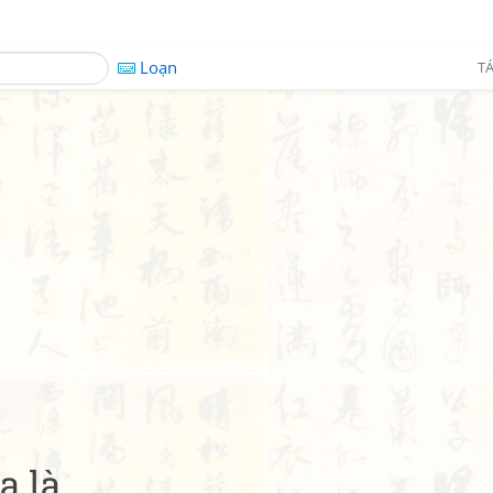
Loạn
TÁ
a là