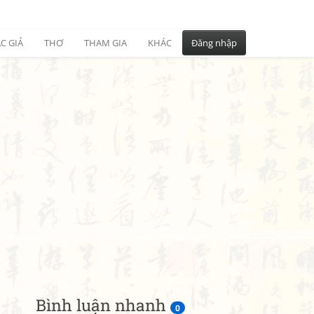
C GIẢ
THƠ
THAM GIA
KHÁC
Đăng nhập
Bình luận nhanh
0