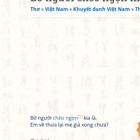
Thơ
»
Việt Nam
»
Khuyết danh Việt Nam
»
T
[1]
Bớ người
chèo ngọn
kia là,
Em về thưa lại mẹ già xong chưa?