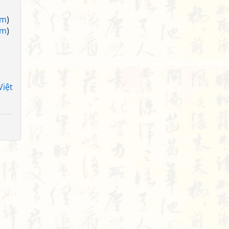
am
)
am
)
Việt