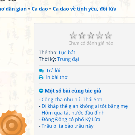
hơ dân gian
»
Ca dao
»
Ca dao về tình yêu, đôi lứa
☆
☆
☆
☆
☆
Chưa có đánh giá nào
Thể thơ:
Lục bát
Thời kỳ:
Trung đại
Trả lời
In bài thơ
Một số bài cùng tác giả
-
Công cha như núi Thái Sơn
-
Đi khắp thế gian không ai tốt bằng mẹ
-
Hôm qua tát nước đầu đình
-
Đồng Đăng có phố Kỳ Lừa
-
Trâu ơi ta bảo trâu này