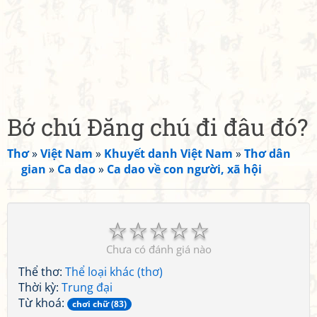
Bớ chú Đăng chú đi đâu đó?
Thơ
»
Việt Nam
»
Khuyết danh Việt Nam
»
Thơ dân
gian
»
Ca dao
»
Ca dao về con người, xã hội
☆
☆
☆
☆
☆
Chưa có đánh giá nào
Thể thơ:
Thể loại khác (thơ)
Thời kỳ:
Trung đại
Từ khoá:
chơi chữ (83)