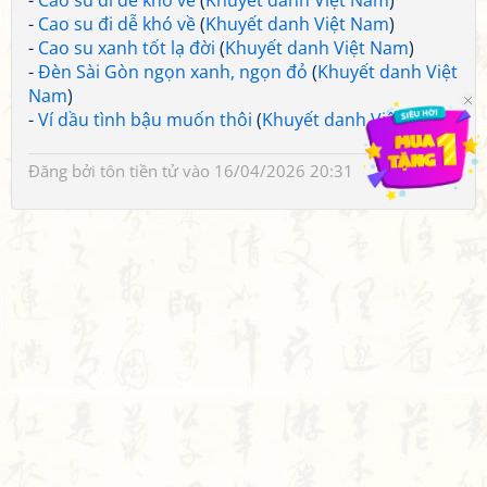
-
Cao su đi dễ khó về
(
Khuyết danh Việt Nam
)
-
Cao su đi dễ khó về
(
Khuyết danh Việt Nam
)
-
Cao su xanh tốt lạ đời
(
Khuyết danh Việt Nam
)
-
Đèn Sài Gòn ngọn xanh, ngọn đỏ
(
Khuyết danh Việt
Nam
)
-
Ví dầu tình bậu muốn thôi
(
Khuyết danh Việt Nam
)
Đăng bởi
tôn tiền tử
vào 16/04/2026 20:31