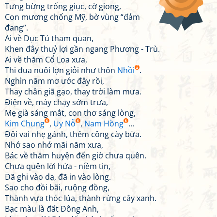
Tưng bừng trống giục, cờ giong,
Con mương chống Mỹ, bờ vùng “đảm
đang”.
Ai về Dục Tú tham quan,
Khen đây thuỷ lợi gần ngang Phương - Trù.
Ai về thăm Cổ Loa xưa,
Thi đua nuôi lợn giỏi như thôn
Nhồi
.
Nghìn năm mơ ước đây rồi,
Thay chân giã gạo, thay trời làm mưa.
Điện về, máy chạy sớm trưa,
Mẹ già sáng mắt, con thơ sáng lòng,
Kim Chung
,
Uy Nỗ
,
Nam Hồng
...
Đôi vai nhẹ gánh, thêm công cày bừa.
Nhớ sao nhớ mãi năm xưa,
Bác về thăm huyện đến giờ chưa quên.
Chưa quên lời hứa - niềm tin,
Đã ghi vào dạ, đã in vào lòng.
Sao cho đồi bãi, ruộng đồng,
Thành vựa thóc lúa, thành rừng cây xanh.
Bạc màu là đất Đông Anh,