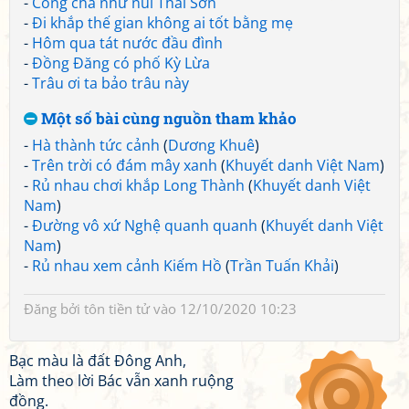
-
Công cha như núi Thái Sơn
-
Đi khắp thế gian không ai tốt bằng mẹ
-
Hôm qua tát nước đầu đình
-
Đồng Đăng có phố Kỳ Lừa
-
Trâu ơi ta bảo trâu này
Một số bài cùng nguồn tham khảo
-
Hà thành tức cảnh
(
Dương Khuê
)
-
Trên trời có đám mây xanh
(
Khuyết danh Việt Nam
)
-
Rủ nhau chơi khắp Long Thành
(
Khuyết danh Việt
Nam
)
-
Đường vô xứ Nghệ quanh quanh
(
Khuyết danh Việt
Nam
)
-
Rủ nhau xem cảnh Kiếm Hồ
(
Trần Tuấn Khải
)
Đăng bởi
tôn tiền tử
vào 12/10/2020 10:23
Bạc màu là đất Đông Anh,
Làm theo lời Bác vẫn xanh ruộng
đồng.