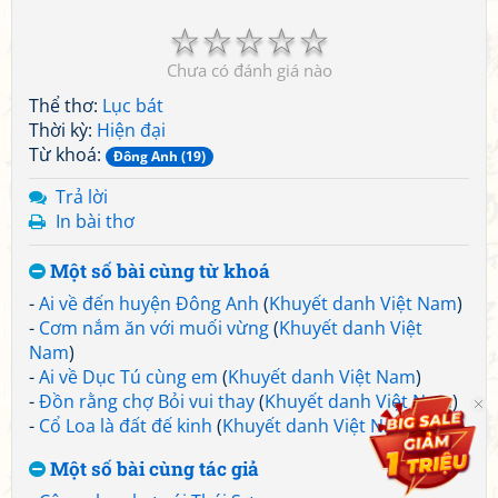
☆
☆
☆
☆
☆
Chưa có đánh giá nào
Thể thơ:
Lục bát
Thời kỳ:
Hiện đại
Từ khoá:
Đông Anh (19)
Trả lời
In bài thơ
Một số bài cùng từ khoá
-
Ai về đến huyện Đông Anh
(
Khuyết danh Việt Nam
)
-
Cơm nắm ăn với muối vừng
(
Khuyết danh Việt
Nam
)
-
Ai về Dục Tú cùng em
(
Khuyết danh Việt Nam
)
-
Đồn rằng chợ Bỏi vui thay
(
Khuyết danh Việt Nam
)
-
Cổ Loa là đất đế kinh
(
Khuyết danh Việt Nam
)
Một số bài cùng tác giả