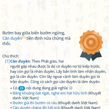
Bướm bay giữa biển bướm ngừng,
[1]
Căn duyên
tiền định nửa chừng mà
thôi.
Chú thích:
[1]
Căn duyên
: Theo Phật giáo, hai
người gặp nhau được là do có duyên nợ từ kiếp trước,
hay còn gọi là nhân duyên. Lấy bản tính làm nhân duyên,
gọi là căn duyên. Còn lấy ngoại cảnh làm duyên gọi là
trần duyên. Cũng có sách gọi căn duyên là tâm duyên.
» Có
nội dung dùng giải nghĩa:
23
Bâng khuâng bát ngát, nghe em hát hữu tình
(Khuyết
danh Việt Nam)
Bướm già thì bướm có râu
(Khuyết danh Việt Nam)
Căn duyên chăng đó hỡi trời
(Khuyết danh Việt Nam)