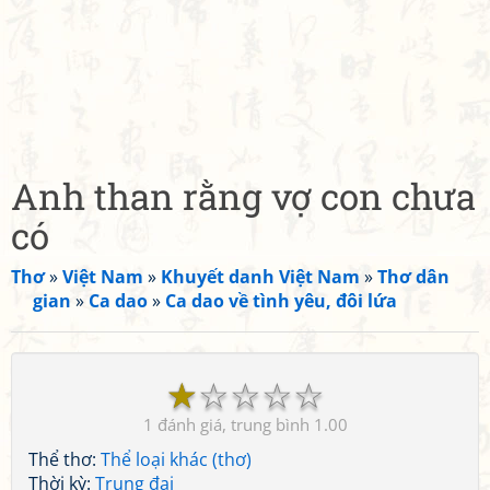
Anh than rằng vợ con chưa
có
Thơ
»
Việt Nam
»
Khuyết danh Việt Nam
»
Thơ dân
gian
»
Ca dao
»
Ca dao về tình yêu, đôi lứa
☆
☆
☆
☆
☆
1
1.00
Thể thơ:
Thể loại khác (thơ)
Thời kỳ:
Trung đại