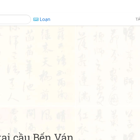
Loạn
TÁ
ại cầu Bến Ván