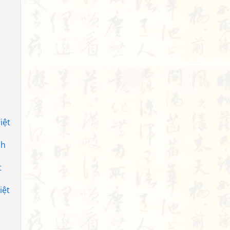
iệt
nh
t
iệt