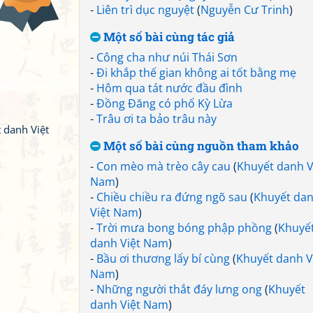
-
Liên trì dục nguyệt
(
Nguyễn Cư Trinh
)
Một số bài cùng tác giả
-
Công cha như núi Thái Sơn
-
Đi khắp thế gian không ai tốt bằng mẹ
-
Hôm qua tát nước đầu đình
-
Đồng Đăng có phố Kỳ Lừa
-
Trâu ơi ta bảo trâu này
 danh Việt
Một số bài cùng nguồn tham khảo
-
Con mèo mà trèo cây cau
(
Khuyết danh V
Nam
)
-
Chiều chiều ra đứng ngõ sau
(
Khuyết da
Việt Nam
)
-
Trời mưa bong bóng phập phồng
(
Khuyế
danh Việt Nam
)
-
Bầu ơi thương lấy bí cùng
(
Khuyết danh V
Nam
)
-
Những người thắt đáy lưng ong
(
Khuyết
danh Việt Nam
)