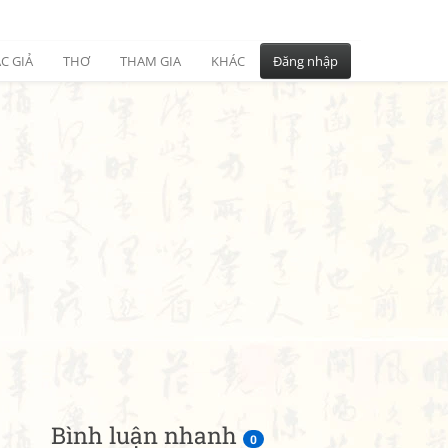
C GIẢ
THƠ
THAM GIA
KHÁC
Đăng nhập
Bình luận nhanh
0