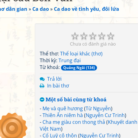
hơ dân gian
»
Ca dao
»
Ca dao về tình yêu, đôi lứa
☆
☆
☆
☆
☆
Chưa có đánh giá nào
Thể thơ:
Thể loại khác (thơ)
Thời kỳ:
Trung đại
Từ khoá:
Quảng Ngãi (134)
Trả lời
In bài thơ
Một số bài cùng từ khoá
-
Mẹ và quê hương
(
Từ Nguyễn
)
-
Thiên Ấn niêm hà
(
Nguyễn Cư Trinh
)
-
Cha mẹ giàu con thong thả
(
Khuyết danh
Việt Nam
)
-
Cổ Luỹ cô thôn
(
Nguyễn Cư Trinh
)